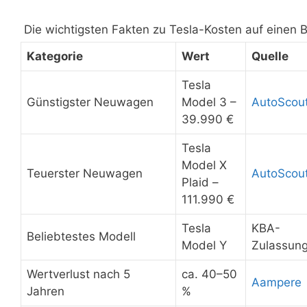
Die wichtigsten Fakten zu Tesla-Kosten auf einen B
Kategorie
Wert
Quelle
Tesla
Günstigster Neuwagen
Model 3 –
AutoScou
39.990 €
Tesla
Model X
Teuerster Neuwagen
AutoScou
Plaid –
111.990 €
Tesla
KBA-
Beliebtestes Modell
Model Y
Zulassun
Wertverlust nach 5
ca. 40–50
Aampere
Jahren
%