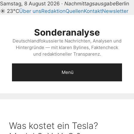
Samstag, 8 August 2026 ·
Nachmittagsausgabe
Berlin
☀ 23°C
Über uns
Redaktion
Quellen
Kontakt
Newsletter
Zum
Inhalt
Sonderanalyse
springen
Deutschlandfokussierte Nachrichten, Analysen und
Hintergründe — mit klaren Bylines, Faktencheck
und redaktioneller Transparenz.
Menü
Was kostet ein Tesla?