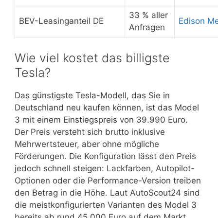
33 % aller
BEV-Leasinganteil DE
Edison M
Anfragen
Wie viel kostet das billigste
Tesla?
Das günstigste Tesla-Modell, das Sie in
Deutschland neu kaufen können, ist das Model
3 mit einem Einstiegspreis von 39.990 Euro.
Der Preis versteht sich brutto inklusive
Mehrwertsteuer, aber ohne mögliche
Förderungen. Die Konfiguration lässt den Preis
jedoch schnell steigen: Lackfarben, Autopilot-
Optionen oder die Performance-Version treiben
den Betrag in die Höhe. Laut AutoScout24 sind
die meistkonfigurierten Varianten des Model 3
bereits ab rund 45.000 Euro auf dem Markt.