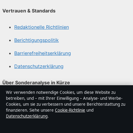
Vertrauen & Standards
Redaktionelle Richtlinien
Berichtigungspolitik
Barrierefreiheitserklärung
Datenschutzerklärung
Über Sonderanalyse in Kürze
Wir verwenden notwendige Cookies, um diese Website zu
Sonderanalyse ist ein unabhängiger digitaler
betreiben, und – mit Ihrer Einwilligung – Analyse- und Werbe-
Nachrichtenanbieter mit Fokus auf Politik, Wirtschaft,
Cookies, um sie zu verbessern und unsere Berichterstattung zu
Technik und Gesellschaft in Deutschland. Jeder Artikel
finanzieren. Siehe unsere
Cookie-Richtlinie
und
Datenschutzerklärung
.
trägt eine Byline, wird von einem Redakteur geprüft und
vor der Veröffentlichung faktengecheckt.