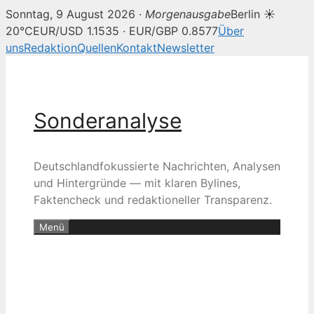
Sonntag, 9 August 2026 ·
Morgenausgabe
Berlin ☀
20°C
EUR/USD 1.1535 · EUR/GBP 0.8577
Über
uns
Redaktion
Quellen
Kontakt
Newsletter
Zum
Inhalt
springen
Sonderanalyse
Deutschlandfokussierte Nachrichten, Analysen
und Hintergründe — mit klaren Bylines,
Faktencheck und redaktioneller Transparenz.
Menü