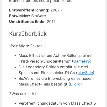
Branche, die bis heute polarisieren.
Erstveröffentlichung:
2007 ·
Entwickler:
BioWare ·
Umstrittenes Ende:
2012
Kurzüberblick
1
Bestätigte Fakten
Mass Effect ist ein Action‑Rollenspiel mit
Third‑Person‑Shooter‑Kampf (
GamePro
)
Die Legendary Edition enthält alle drei
Spiele samt Einzelspieler‑DLCs (
play3.de
)
BioWare hat die Entwicklung eines neuen
Mass‑Effect‑Teils bestätigt (
Bi.org
)
2
Was unklar ist
Veröffentlichungsdatum von Mass Effect 5