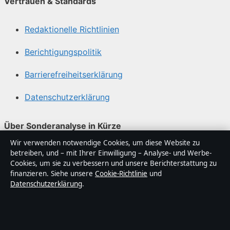
Vertrauen & Standards
Redaktionelle Richtlinien
Berichtigungspolitik
Barrierefreiheitserklärung
Datenschutzerklärung
Über Sonderanalyse in Kürze
Wir verwenden notwendige Cookies, um diese Website zu
Sonderanalyse ist ein unabhängiger digitaler
betreiben, und – mit Ihrer Einwilligung – Analyse- und Werbe-
Nachrichtenanbieter mit Fokus auf Politik, Wirtschaft,
Cookies, um sie zu verbessern und unsere Berichterstattung zu
Technik und Gesellschaft in Deutschland. Jeder Artikel
finanzieren. Siehe unsere
Cookie-Richtlinie
und
Datenschutzerklärung
.
trägt eine Byline, wird von einem Redakteur geprüft und
vor der Veröffentlichung faktengecheckt.
Die Inhalte dienen ausschließlich der allgemeinen