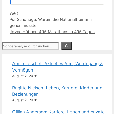
Kategorien
Welt
Pia Sundhage: Warum die Nationaltrainerin
gehen musste
Joyce Hübner: 495 Marathons in 495 Tagen
Suchen
Armin Laschet: Aktuelles Amt, Werdegang &
Vermögen
August 2, 2026
Brigitte Nielsen: Leben, Karriere, Kinder und
Beziehungen
August 2, 2026
Gillian Anderson: Karriere, Leben und private