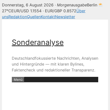
Donnerstag, 6 August 2026 ·
Morgenausgabe
Berlin
27°C
EUR/USD 1.1554 · EUR/GBP 0.8572
Über
uns
Redaktion
Quellen
Kontakt
Newsletter
Zum
Inhalt
springen
Sonderanalyse
Deutschlandfokussierte Nachrichten, Analysen
und Hintergründe — mit klaren Bylines,
Faktencheck und redaktioneller Transparenz.
Menü