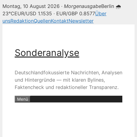
Montag, 10 August 2026 ·
Morgenausgabe
Berlin 🌧
23°C
EUR/USD 1.1535 · EUR/GBP 0.8577
Über
uns
Redaktion
Quellen
Kontakt
Newsletter
Zum
Inhalt
springen
Sonderanalyse
Deutschlandfokussierte Nachrichten, Analysen
und Hintergründe — mit klaren Bylines,
Faktencheck und redaktioneller Transparenz.
Menü