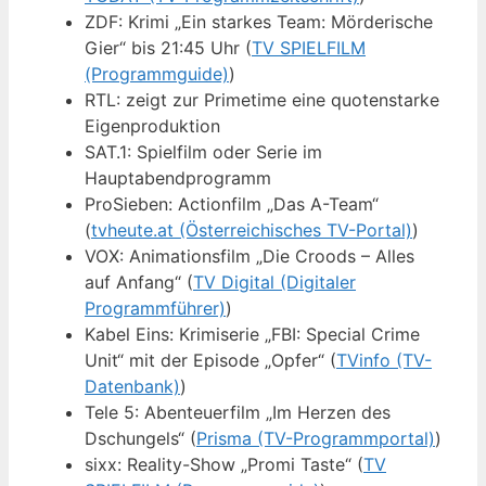
ZDF: Krimi „Ein starkes Team: Mörderische
Gier“ bis 21:45 Uhr (
TV SPIELFILM
(Programmguide)
)
RTL: zeigt zur Primetime eine quotenstarke
Eigenproduktion
SAT.1: Spielfilm oder Serie im
Hauptabendprogramm
ProSieben: Actionfilm „Das A-Team“
(
tvheute.at (Österreichisches TV-Portal)
)
VOX: Animationsfilm „Die Croods – Alles
auf Anfang“ (
TV Digital (Digitaler
Programmführer)
)
Kabel Eins: Krimiserie „FBI: Special Crime
Unit“ mit der Episode „Opfer“ (
TVinfo (TV-
Datenbank)
)
Tele 5: Abenteuerfilm „Im Herzen des
Dschungels“ (
Prisma (TV-Programmportal)
)
sixx: Reality-Show „Promi Taste“ (
TV