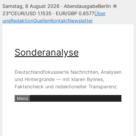
Samstag, 8 August 2026 ·
Abendausgabe
Berlin ☀
23°C
EUR/USD 1.1535 · EUR/GBP 0.8577
Über
uns
Redaktion
Quellen
Kontakt
Newsletter
Zum
Inhalt
springen
Sonderanalyse
Deutschlandfokussierte Nachrichten, Analysen
und Hintergründe — mit klaren Bylines,
Faktencheck und redaktioneller Transparenz.
Menü