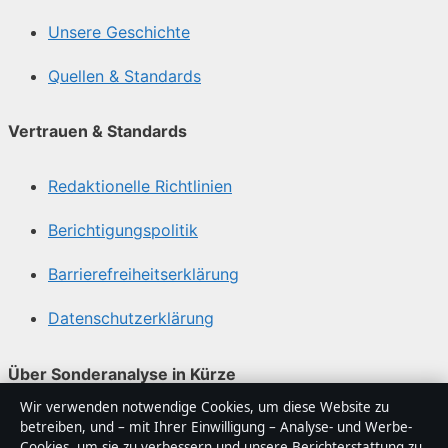
Unsere Geschichte
Quellen & Standards
Vertrauen & Standards
Redaktionelle Richtlinien
Berichtigungspolitik
Barrierefreiheitserklärung
Datenschutzerklärung
Über Sonderanalyse in Kürze
Wir verwenden notwendige Cookies, um diese Website zu
Sonderanalyse ist ein unabhängiger digitaler
betreiben, und – mit Ihrer Einwilligung – Analyse- und Werbe-
Nachrichtenanbieter mit Fokus auf Politik, Wirtschaft,
Cookies, um sie zu verbessern und unsere Berichterstattung zu