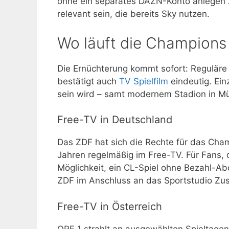
ohne ein separates DAZN-Konto anlegen 
relevant sein, die bereits Sky nutzen.
Wo läuft die Champions
Die Ernüchterung kommt sofort: Reguläre 
bestätigt auch
TV Spielfilm
eindeutig. Ein
sein wird – samt modernem Stadion in M
Free-TV in Deutschland
Das ZDF hat sich die Rechte für das Cham
Jahren regelmäßig im Free-TV. Für Fans, d
Möglichkeit, ein CL-Spiel ohne Bezahl-Ab
ZDF im Anschluss an das Sportstudio Zu
Free-TV in Österreich
ORF 1 strahlt an ausgewählten Spieltagen