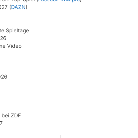
027 (
DAZN
)
te Spieltage
/26
ime Video
6
2026
 bei ZDF
27