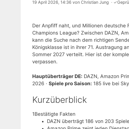
19 April 2026, 14:36
von
Christian Jung
·
✓
Geprü
Der Anpfiff naht, und Millionen deutsche
Champions League? Zwischen DAZN, Ama
kann die Suche nach dem richtigen Send
Königsklasse ist in ihrer 71. Austragung
Sommer 2027 verteilt. Hier ist der komple
verpassen.
Hauptüberträger DE:
DAZN, Amazon Prim
2026 ·
Spiele pro Saison:
185 live bei Sky
Kurzüberblick
1
Bestätigte Fakten
DAZN überträgt 186 von 203 Spiele
Amazon Prime zeigt jeden Dienstag 