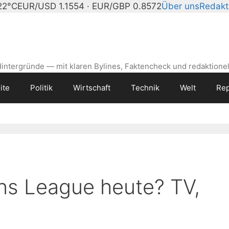
22°C
EUR/USD 1.1554 · EUR/GBP 0.8572
Über uns
Redakt
intergründe — mit klaren Bylines, Faktencheck und redaktionel
ite
Politik
Wirtschaft
Technik
Welt
Rep
ns League heute? TV,