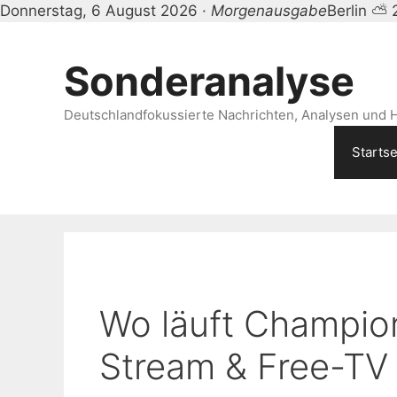
Donnerstag, 6 August 2026 ·
Morgenausgabe
Berlin ⛅ 
Zum
Inhalt
Sonderanalyse
springen
Deutschlandfokussierte Nachrichten, Analysen und H
Startse
Wo läuft Champio
Stream & Free-TV