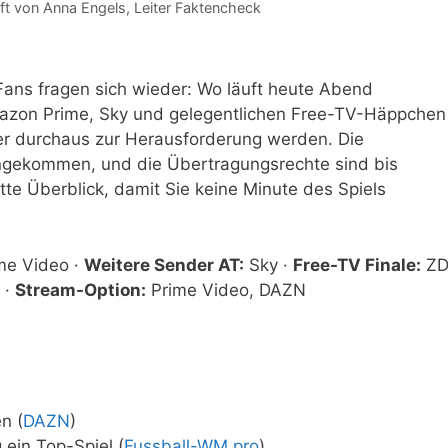
ft von
Anna Engels
, Leiter Faktencheck
 Fans fragen sich wieder: Wo läuft heute Abend
zon Prime, Sky und gelegentlichen Free-TV-Häppchen
er durchaus zur Herausforderung werden. Die
 angekommen, und die Übertragungsrechte sind bis
tte Überblick, damit Sie keine Minute des Spiels
e Video ·
Weitere Sender AT:
Sky ·
Free-TV Finale:
ZD
 ·
Stream-Option:
Prime Video, DAZN
n (
DAZN
)
ein Top-Spiel (
Fussball-WM.pro
)