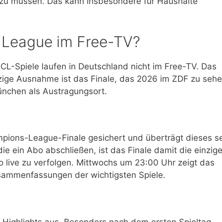
zu müssen. Das kann insbesondere für Haushalte
 League im Free-TV?
CL-Spiele laufen in Deutschland nicht im Free-TV. Das
zige Ausnahme ist das Finale, das 2026 im ZDF zu seh
ünchen als Austragungsort.
pions-League-Finale gesichert und überträgt dieses se
ie ein Abo abschließen, ist das Finale damit die einzig
o live zu verfolgen. Mittwochs um 23:00 Uhr zeigt das
sammenfassungen der wichtigsten Spiele.
 Highlights aus. Besonders nach dem ersten Spieltag