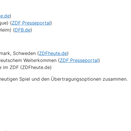
e.de
)
gue) (
ZDF Presseportal
)
Heim) (
DFB.de
)
emark, Schweden (
ZDFheute.de
)
i deutschem Weiterkommen (
ZDF Presseportal
)
ve im ZDF (ZDFheute.de)
m heutigen Spiel und den Übertragungsoptionen zusammen.