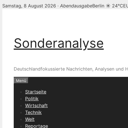
Samstag, 8 August 2026 ·
Abendausgabe
Berlin ☀ 24°C
E
Zum
Inhalt
springen
Sonderanalyse
Deutschlandfokussierte Nachrichten, Analysen und H
Menü
Startseite
Politik
Wirtschaft
Technik
Welt
Reportage