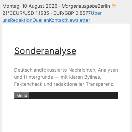
Montag, 10 August 2026 ·
Morgenausgabe
Berlin
21°C
EUR/USD 1.1535 · EUR/GBP 0.8577
Über
uns
Redaktion
Quellen
Kontakt
Newsletter
Zum
Inhalt
springen
Sonderanalyse
Deutschlandfokussierte Nachrichten, Analysen
und Hintergründe — mit klaren Bylines,
Faktencheck und redaktioneller Transparenz.
Menü