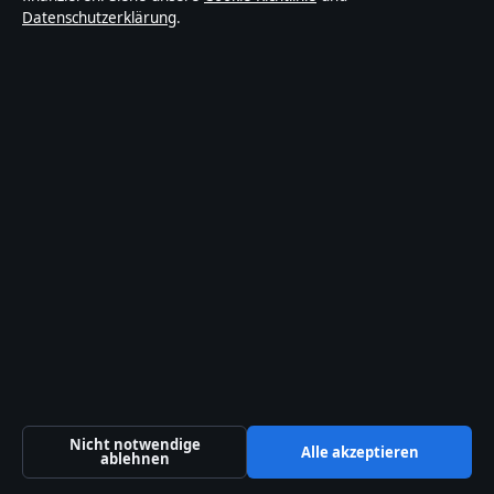
Vermögen
Datenschutzerklärung
.
August 2, 2026
Brigitte Nielsen: Leben, Karriere, Kinder und
Beziehungen
August 2, 2026
Gillian Anderson: Karriere, Leben und private
Fakten
August 2, 2026
Linda Evans: Leben, Karriere und was sie heute
macht
August 2, 2026
Linda Evans: Leben, Karriere und was sie heute
macht
Nicht notwendige
Alle akzeptieren
ablehnen
August 1, 2026