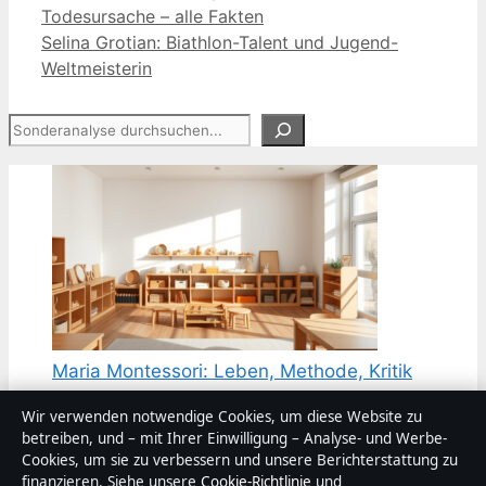
Todesursache – alle Fakten
Selina Grotian: Biathlon-Talent und Jugend-
Weltmeisterin
Suchen
Maria Montessori: Leben, Methode, Kritik
einfach erklärt
Wir verwenden notwendige Cookies, um diese Website zu
August 8, 2026
betreiben, und – mit Ihrer Einwilligung – Analyse- und Werbe-
Cookies, um sie zu verbessern und unsere Berichterstattung zu
Armin Laschet: Aktuelles Amt, Werdegang &
finanzieren. Siehe unsere
Cookie-Richtlinie
und