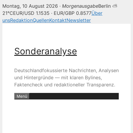
Montag, 10 August 2026 ·
Morgenausgabe
Berlin ⛅
21°C
EUR/USD 1.1535 · EUR/GBP 0.8577
Über
uns
Redaktion
Quellen
Kontakt
Newsletter
Zum
Inhalt
springen
Sonderanalyse
Deutschlandfokussierte Nachrichten, Analysen
und Hintergründe — mit klaren Bylines,
Faktencheck und redaktioneller Transparenz.
Menü