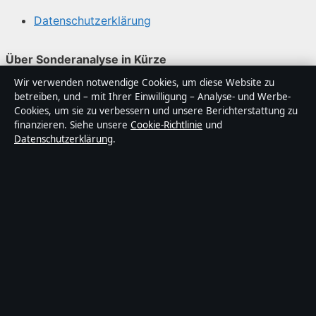
Datenschutzerklärung
Über Sonderanalyse in Kürze
Wir verwenden notwendige Cookies, um diese Website zu
Sonderanalyse ist ein unabhängiger digitaler
betreiben, und – mit Ihrer Einwilligung – Analyse- und Werbe-
Nachrichtenanbieter mit Fokus auf Politik, Wirtschaft,
Cookies, um sie zu verbessern und unsere Berichterstattung zu
Technik und Gesellschaft in Deutschland. Jeder Artikel
finanzieren. Siehe unsere
Cookie-Richtlinie
und
Datenschutzerklärung
.
trägt eine Byline, wird von einem Redakteur geprüft und
vor der Veröffentlichung faktengecheckt.
Die Inhalte dienen ausschließlich der allgemeinen
Information. Allgemeine Anfragen:
info@sonderanalyse.de
. Berichtigungen:
corrections@sonderanalyse.de
.
Herausgeber:
Sonderanalys Media Ltd., Valletta ·
Verantwortlicher Herausgeber:
Matthias Richter,