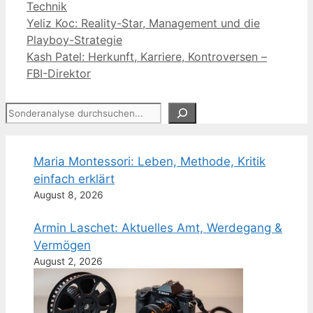
Kategorien
Technik
Yeliz Koc: Reality-Star, Management und die
Playboy-Strategie
Kash Patel: Herkunft, Karriere, Kontroversen –
FBI-Direktor
Suchen
Maria Montessori: Leben, Methode, Kritik
einfach erklärt
August 8, 2026
Armin Laschet: Aktuelles Amt, Werdegang &
Vermögen
August 2, 2026