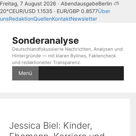
Freitag, 7 August 2026 ·
Abendausgabe
Berlin ⛅
20°C
EUR/USD 1.1535 · EUR/GBP 0.8577
Über
uns
Redaktion
Quellen
Kontakt
Newsletter
Zum
Inhalt
Sonderanalyse
springen
Deutschlandfokussierte Nachrichten, Analysen und
Hintergründe — mit klaren Bylines, Faktencheck
und redaktioneller Transparenz.
Menü
Jessica Biel: Kinder,