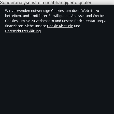
Sonderanalyse ist ein unabhängiger digitaler
Nachrichtenanbieter mit Fokus auf Politik, Wirtschaft,
Wir verwenden notwendige Cookies, um diese Website zu
Technik und Gesellschaft in Deutschland. Jeder Artikel
betreiben, und – mit Ihrer Einwilligung – Analyse- und Werbe-
Cookies, um sie zu verbessern und unsere Berichterstattung zu
trägt eine Byline, wird von einem Redakteur geprüft
finanzieren. Siehe unsere
Cookie-Richtlinie
und
und vor der Veröffentlichung faktengecheckt.
Datenschutzerklärung
.
Die Inhalte dienen ausschließlich der allgemeinen
Information. Allgemeine Anfragen:
info@sonderanalyse.de
. Berichtigungen:
corrections@sonderanalyse.de
.
Herausgeber:
Sonderanalys Media Ltd., Valletta ·
Verantwortlicher Herausgeber:
Matthias Richter,
Chefredakteur · Malta Business Registry C 92009
© 2026 Sonderanalyse · Sonderanalys Media Ltd. ·