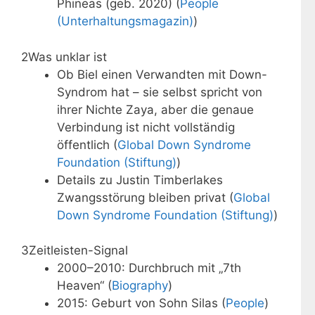
Phineas (geb. 2020) (
People
(Unterhaltungsmagazin)
)
2
Was unklar ist
Ob Biel einen Verwandten mit Down-
Syndrom hat – sie selbst spricht von
ihrer Nichte Zaya, aber die genaue
Verbindung ist nicht vollständig
öffentlich (
Global Down Syndrome
Foundation (Stiftung)
)
Details zu Justin Timberlakes
Zwangsstörung bleiben privat (
Global
Down Syndrome Foundation (Stiftung)
)
3
Zeitleisten-Signal
2000–2010: Durchbruch mit „7th
Heaven“ (
Biography
)
2015: Geburt von Sohn Silas (
People
)