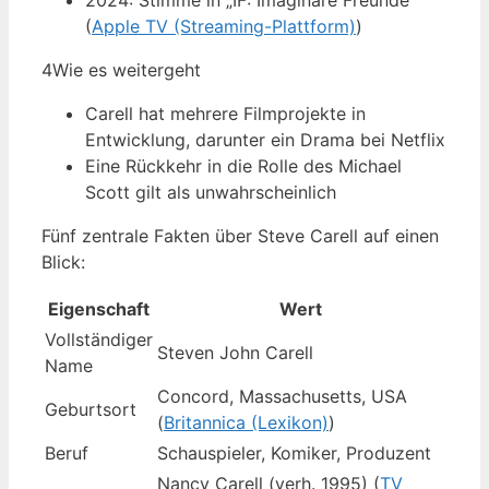
2024: Stimme in „IF: Imaginäre Freunde“
(
Apple TV (Streaming-Plattform)
)
4
Wie es weitergeht
Carell hat mehrere Filmprojekte in
Entwicklung, darunter ein Drama bei Netflix
Eine Rückkehr in die Rolle des Michael
Scott gilt als unwahrscheinlich
Fünf zentrale Fakten über Steve Carell auf einen
Blick:
Eigenschaft
Wert
Vollständiger
Steven John Carell
Name
Concord, Massachusetts, USA
Geburtsort
(
Britannica (Lexikon)
)
Beruf
Schauspieler, Komiker, Produzent
Nancy Carell (verh. 1995) (
TV