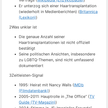
Vertrags (
Wikipedia (Enzyklopädie)
)
Er unterzog sich einer Haartransplantation
(wiederholt in Medienberichten) (
Britannica
(Lexikon)
)
2
Was unklar ist
Die genaue Anzahl seiner
Haartransplantationen ist nicht offiziell
bestätigt
Seine politischen Ansichten, insbesondere
zu LGBTQ-Themen, sind nicht umfassend
dokumentiert
3
Zeitleisten-Signal
1995: Heirat mit Nancy Walls (
IMDb
(Filmdatenbank)
)
2005–2011: Hauptrolle in „The Office“ (
TV
Guide (TV-Magazin)
)