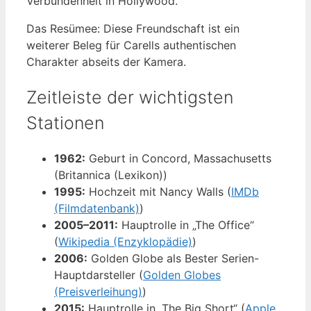
Verbundenheit in Hollywood.
Das Resümee: Diese Freundschaft ist ein
weiterer Beleg für Carells authentischen
Charakter abseits der Kamera.
Zeitleiste der wichtigsten
Stationen
1962:
Geburt in Concord, Massachusetts
(Britannica (Lexikon))
1995:
Hochzeit mit Nancy Walls (
IMDb
(Filmdatenbank)
)
2005–2011:
Hauptrolle in „The Office“
(
Wikipedia (Enzyklopädie)
)
2006:
Golden Globe als Bester Serien-
Hauptdarsteller (
Golden Globes
(Preisverleihung)
)
2015:
Hauptrolle in „The Big Short“ (
Apple