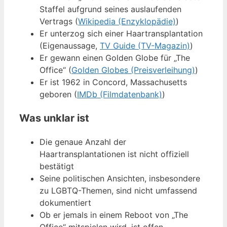
Staffel aufgrund seines auslaufenden
Vertrags (
Wikipedia (Enzyklopädie)
)
Er unterzog sich einer Haartransplantation
(Eigenaussage,
TV Guide (TV-Magazin)
)
Er gewann einen Golden Globe für „The
Office“ (
Golden Globes (Preisverleihung)
)
Er ist 1962 in Concord, Massachusetts
geboren (
IMDb (Filmdatenbank)
)
Was unklar ist
Die genaue Anzahl der
Haartransplantationen ist nicht offiziell
bestätigt
Seine politischen Ansichten, insbesondere
zu LGBTQ-Themen, sind nicht umfassend
dokumentiert
Ob er jemals in einem Reboot von „The
Office“ mitspielen wird, ist offen