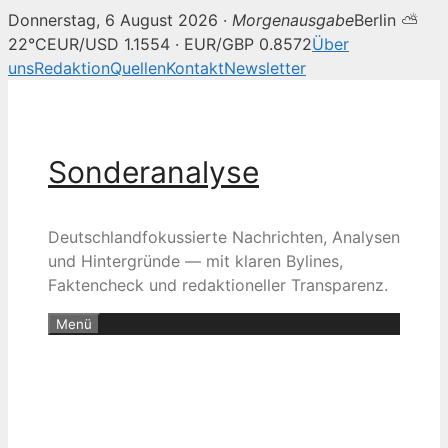
Donnerstag, 6 August 2026 ·
Morgenausgabe
Berlin ⛅
22°C
EUR/USD 1.1554 · EUR/GBP 0.8572
Über
uns
Redaktion
Quellen
Kontakt
Newsletter
Zum
Inhalt
springen
Sonderanalyse
Deutschlandfokussierte Nachrichten, Analysen
und Hintergründe — mit klaren Bylines,
Faktencheck und redaktioneller Transparenz.
Menü