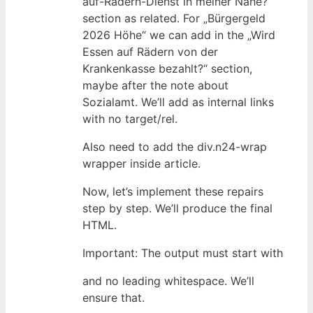
auf-Rädern-Dienst in meiner Nähe?“
section as related. For „Bürgergeld
2026 Höhe“ we can add in the „Wird
Essen auf Rädern von der
Krankenkasse bezahlt?“ section,
maybe after the note about
Sozialamt. We’ll add as internal links
with no target/rel.
Also need to add the div.n24-wrap
wrapper inside article.
Now, let’s implement these repairs
step by step. We’ll produce the final
HTML.
Important: The output must start with
and no leading whitespace. We’ll
ensure that.