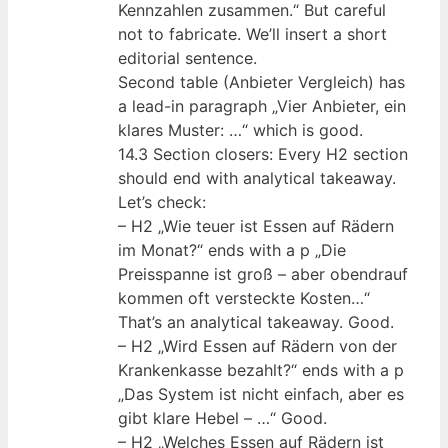
Kennzahlen zusammen.“ But careful
not to fabricate. We’ll insert a short
editorial sentence.
Second table (Anbieter Vergleich) has
a lead-in paragraph „Vier Anbieter, ein
klares Muster: …“ which is good.
14.3 Section closers: Every H2 section
should end with analytical takeaway.
Let’s check:
– H2 „Wie teuer ist Essen auf Rädern
im Monat?“ ends with a p „Die
Preisspanne ist groß – aber obendrauf
kommen oft versteckte Kosten…“
That’s an analytical takeaway. Good.
– H2 „Wird Essen auf Rädern von der
Krankenkasse bezahlt?“ ends with a p
„Das System ist nicht einfach, aber es
gibt klare Hebel – …“ Good.
– H2 „Welches Essen auf Rädern ist