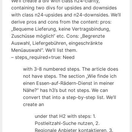
We’ll create a div with class n24-clarity,
containing two divs for upsides and downsides
with class n24-upsides and n24-downsides. We’ll
derive pros and cons from the content: pros:
„Bequeme Lieferung, keine Vertragsbindung,
Zuschüsse möglich“ etc. Cons: „Begrenzte
Auswahl, Liefergebühren, eingeschränkte
Menüauswahl“. We’ll list them.
– steps_required=true: Need
with 3-8 numbered steps. The article does
not have steps. The section „Wie finde ich
einen Essen-auf-Rädern-Dienst in meiner
Nähe?“ has h3’s but not steps. We can
convert that into a step-by-step list. We’ll
create an
under that H2 with steps: 1.
Postleitzahl-Suche nutzen, 2.
Regionale Anbieter kontaktieren, 3.