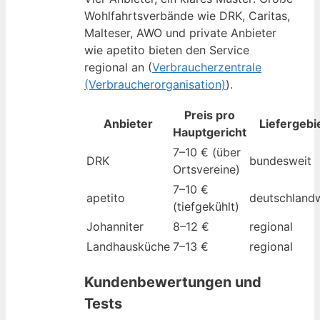
Wohlfahrtsverbände wie DRK, Caritas,
Malteser, AWO und private Anbieter
wie apetito bieten den Service
regional an (
Verbraucherzentrale
(Verbraucherorganisation)
).
Preis pro
Anbieter
Liefergebi
Hauptgericht
7–10 € (über
DRK
bundesweit
Ortsvereine)
7–10 €
apetito
deutschland
(tiefgekühlt)
Johanniter
8–12 €
regional
Landhausküche
7–13 €
regional
Kundenbewertungen und
Tests