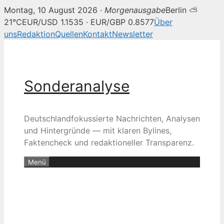
Montag, 10 August 2026 ·
Morgenausgabe
Berlin ⛅
21°C
EUR/USD 1.1535 · EUR/GBP 0.8577
Über
uns
Redaktion
Quellen
Kontakt
Newsletter
Zum
Inhalt
springen
Sonderanalyse
Deutschlandfokussierte Nachrichten, Analysen
und Hintergründe — mit klaren Bylines,
Faktencheck und redaktioneller Transparenz.
Menü