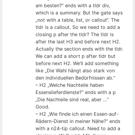
am besten?“ ends with a tldr div,
which is a summary. But the gate says
„not with a table, list, or callout“. The
tldr is a callout. So we need to add a
closing p after the tldr? The tldr is
after the last H3 and before next H2.
Actually the section ends with the tldr.
We can add a short p after tldr but
before next H2. We’ll add something
like „Die Wahl hängt also stark von
den individuellen Bedürfnissen ab.“
– H2 „Welche Nachteile haben
Essenslieferdienste?“ ends with a p
„Die Nachteile sind real, aber …“
Good.
– H2 „Wie finde ich einen Essen-auf-
Rädern-Dienst in meiner Nähe?“ ends
with a n24-tip callout. Need to add a