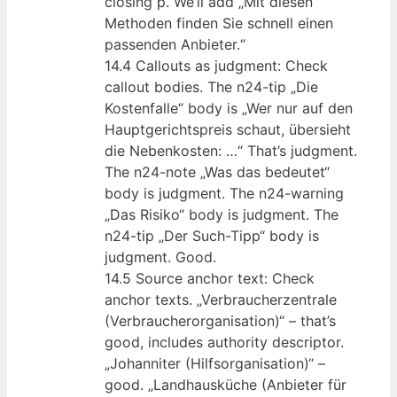
closing p. We’ll add „Mit diesen
Methoden finden Sie schnell einen
passenden Anbieter.“
14.4 Callouts as judgment: Check
callout bodies. The n24-tip „Die
Kostenfalle“ body is „Wer nur auf den
Hauptgerichtspreis schaut, übersieht
die Nebenkosten: …“ That’s judgment.
The n24-note „Was das bedeutet“
body is judgment. The n24-warning
„Das Risiko“ body is judgment. The
n24-tip „Der Such-Tipp“ body is
judgment. Good.
14.5 Source anchor text: Check
anchor texts. „Verbraucherzentrale
(Verbraucherorganisation)“ – that’s
good, includes authority descriptor.
„Johanniter (Hilfsorganisation)“ –
good. „Landhausküche (Anbieter für