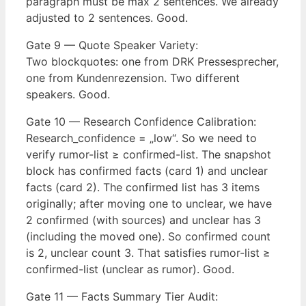
paragraph must be max 2 sentences. We already
adjusted to 2 sentences. Good.
Gate 9 — Quote Speaker Variety:
Two blockquotes: one from DRK Pressesprecher,
one from Kundenrezension. Two different
speakers. Good.
Gate 10 — Research Confidence Calibration:
Research_confidence = „low“. So we need to
verify rumor-list ≥ confirmed-list. The snapshot
block has confirmed facts (card 1) and unclear
facts (card 2). The confirmed list has 3 items
originally; after moving one to unclear, we have
2 confirmed (with sources) and unclear has 3
(including the moved one). So confirmed count
is 2, unclear count 3. That satisfies rumor-list ≥
confirmed-list (unclear as rumor). Good.
Gate 11 — Facts Summary Tier Audit: