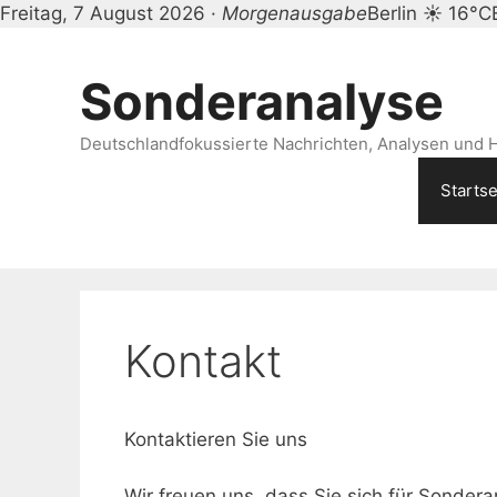
Freitag, 7 August 2026 ·
Morgenausgabe
Berlin ☀ 16°C
Zum
Inhalt
Sonderanalyse
springen
Deutschlandfokussierte Nachrichten, Analysen und H
Startse
Kontakt
Kontaktieren Sie uns
Wir freuen uns, dass Sie sich für Sondera