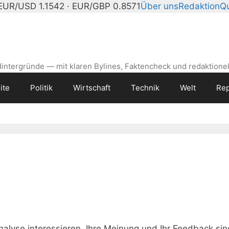
EUR/USD 1.1542 · EUR/GBP 0.8571
Über uns
Redaktion
Qu
intergründe — mit klaren Bylines, Faktencheck und redaktionel
ite
Politik
Wirtschaft
Technik
Welt
Rep
nalyse interessieren. Ihre Meinung und Ihr Feedback sin