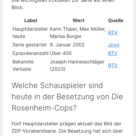
Die wichtigsten Eckdaten zur Serie auf einen
Blick:
Label
Wert
Quelle
Hauptdarsteller
Karin Thaler, Max Müller,
RTV
heute
Marisa Burger
Serie gestartet
9. Januar 2002
Joyn
Episodenanzahl
Über 400
RTV
Bekannte
Joseph Hannesschläger
RTV
Verluste
(2023)
Welche Schauspieler sind
heute in der Besetzung von Die
Rosenheim-Cops?
Fünf Hauptdarsteller prägen aktuell das Bild der
ZDF-Vorabendserie. Die Besetzung hat sich über