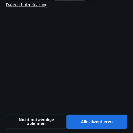
Datenschutzerklärung
.
Barrierefreiheitserklärung
Datenschutzerklärung
Über Sonderanalyse in Kürze
Sonderanalyse ist ein unabhängiger digitaler
Nachrichtenanbieter mit Fokus auf Politik, Wirtschaft,
Technik und Gesellschaft in Deutschland. Jeder Artikel
trägt eine Byline, wird von einem Redakteur geprüft und
vor der Veröffentlichung faktengecheckt.
Die Inhalte dienen ausschließlich der allgemeinen
Information. Allgemeine Anfragen:
info@sonderanalyse.de
. Berichtigungen:
Nicht notwendige
Alle akzeptieren
ablehnen
corrections@sonderanalyse.de
.