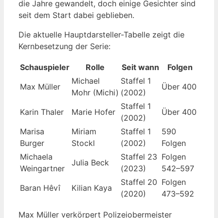
die Jahre gewandelt, doch einige Gesichter sind
seit dem Start dabei geblieben.
Die aktuelle Hauptdarsteller-Tabelle zeigt die
Kernbesetzung der Serie:
Schauspieler
Rolle
Seit wann
Folgen
Michael
Staffel 1
Max Müller
Über 400
Mohr (Michi)
(2002)
Staffel 1
Karin Thaler
Marie Hofer
Über 400
(2002)
Marisa
Miriam
Staffel 1
590
Burger
Stockl
(2002)
Folgen
Michaela
Staffel 23
Folgen
Julia Beck
Weingartner
(2023)
542–597
Staffel 20
Folgen
Baran Hêvî
Kilian Kaya
(2020)
473–592
Max Müller verkörpert Polizeiobermeister