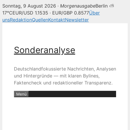
Sonntag, 9 August 2026 ·
Morgenausgabe
Berlin ⛅
17°C
EUR/USD 1.1535 · EUR/GBP 0.8577
Über
uns
Redaktion
Quellen
Kontakt
Newsletter
Zum
Inhalt
springen
Sonderanalyse
Deutschlandfokussierte Nachrichten, Analysen
und Hintergründe — mit klaren Bylines,
Faktencheck und redaktioneller Transparenz.
Menü