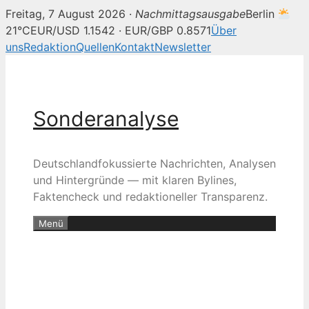
Freitag, 7 August 2026 ·
Nachmittagsausgabe
Berlin
21°C
EUR/USD 1.1542 · EUR/GBP 0.8571
Über
uns
Redaktion
Quellen
Kontakt
Newsletter
Zum
Inhalt
springen
Sonderanalyse
Deutschlandfokussierte Nachrichten, Analysen
und Hintergründe — mit klaren Bylines,
Faktencheck und redaktioneller Transparenz.
Menü