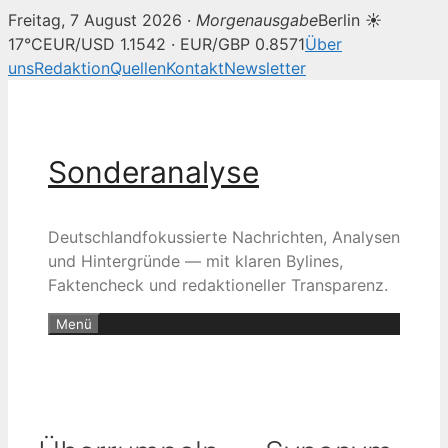
Freitag, 7 August 2026 ·
Morgenausgabe
Berlin ☀
17°C
EUR/USD 1.1542 · EUR/GBP 0.8571
Über
uns
Redaktion
Quellen
Kontakt
Newsletter
Zum
Inhalt
springen
Sonderanalyse
Deutschlandfokussierte Nachrichten, Analysen
und Hintergründe — mit klaren Bylines,
Faktencheck und redaktioneller Transparenz.
Menü