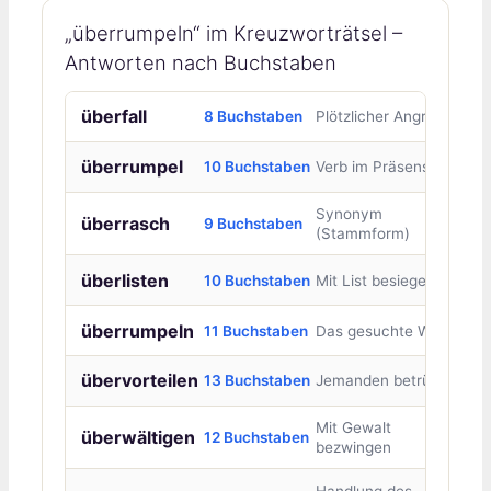
„überrumpeln“ im Kreuzworträtsel –
Antworten nach Buchstaben
überfall
8 Buchstaben
Plötzlicher Angriff
überrumpel
10 Buchstaben
Verb im Präsens
Synonym
überrasch
9 Buchstaben
(Stammform)
überlisten
10 Buchstaben
Mit List besiegen
überrumpeln
11 Buchstaben
Das gesuchte Wort
übervorteilen
13 Buchstaben
Jemanden betrügen
Mit Gewalt
überwältigen
12 Buchstaben
bezwingen
Handlung des