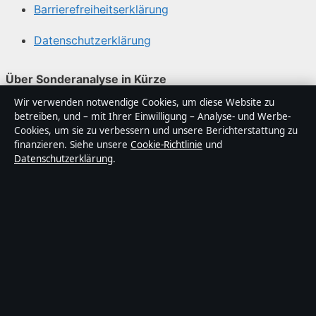
Barrierefreiheitserklärung
Datenschutzerklärung
Über Sonderanalyse in Kürze
Wir verwenden notwendige Cookies, um diese Website zu
Sonderanalyse ist ein unabhängiger digitaler
betreiben, und – mit Ihrer Einwilligung – Analyse- und Werbe-
Nachrichtenanbieter mit Fokus auf Politik, Wirtschaft,
Cookies, um sie zu verbessern und unsere Berichterstattung zu
Technik und Gesellschaft in Deutschland. Jeder Artikel
finanzieren. Siehe unsere
Cookie-Richtlinie
und
Datenschutzerklärung
.
trägt eine Byline, wird von einem Redakteur geprüft und
vor der Veröffentlichung faktengecheckt.
Die Inhalte dienen ausschließlich der allgemeinen
Information. Allgemeine Anfragen:
info@sonderanalyse.de
. Berichtigungen:
corrections@sonderanalyse.de
.
Herausgeber:
Sonderanalys Media Ltd., Valletta ·