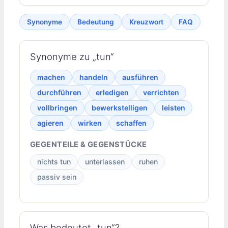
Synonyme
Bedeutung
Kreuzwort
FAQ
Synonyme zu „tun“
machen
handeln
ausführen
durchführen
erledigen
verrichten
vollbringen
bewerkstelligen
leisten
agieren
wirken
schaffen
GEGENTEILE & GEGENSTÜCKE
nichts tun
unterlassen
ruhen
passiv sein
Was bedeutet „tun“?