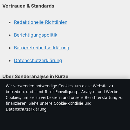
Vertrauen & Standards
Redaktionelle Richtlinien
Berichtigungspolitik
Barrierefreiheitserklärung
Datenschutzerklärung
Über Sonderanalyse in Kürze
Wir verwenden notwendige Cookies, um diese Website zu
Sonderanalyse ist ein unabhängiger digitaler
betreiben, und – mit Ihrer Einwilligung – Analyse- und Werbe-
Nachrichtenanbieter mit Fokus auf Politik, Wirtschaft,
Cookies, um sie zu verbessern und unsere Berichterstattung zu
Technik und Gesellschaft in Deutschland. Jeder Artikel
finanzieren. Siehe unsere
Cookie-Richtlinie
und
Datenschutzerklärung
.
trägt eine Byline, wird von einem Redakteur geprüft und
vor der Veröffentlichung faktengecheckt.
Die Inhalte dienen ausschließlich der allgemeinen