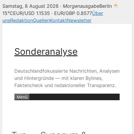
Samstag, 8 August 2026 ·
Morgenausgabe
Berlin
15°C
EUR/USD 1.1535 · EUR/GBP 0.8577
Über
uns
Redaktion
Quellen
Kontakt
Newsletter
Zum
Inhalt
springen
Sonderanalyse
Deutschlandfokussierte Nachrichten, Analysen
und Hintergründe — mit klaren Bylines,
Faktencheck und redaktioneller Transparenz.
Menü