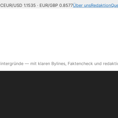
°C
EUR/USD 1.1535 · EUR/GBP 0.8577
Über uns
Redaktion
Que
intergründe — mit klaren Bylines, Faktencheck und redaktio