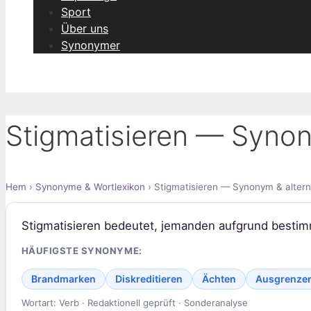
Sport
Über uns
Synonymer
Stigmatisieren — Synon
Hem
›
Synonyme & Wortlexikon
› Stigmatisieren — Synonym & altern
Stigmatisieren bedeutet, jemanden aufgrund bestim
HÄUFIGSTE SYNONYME:
Brandmarken
Diskreditieren
Ächten
Ausgrenze
Wortart: Verb · Redaktionell geprüft · Sonderanalyse