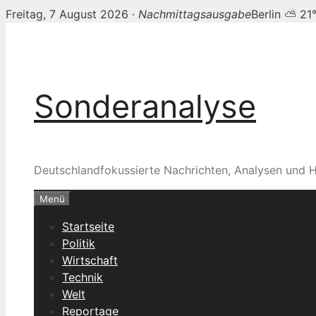
Freitag, 7 August 2026 ·
Nachmittagsausgabe
Berlin ⛅ 21
Zum
Inhalt
springen
Sonderanalyse
Deutschlandfokussierte Nachrichten, Analysen und H
Menü
Startseite
Politik
Wirtschaft
Technik
Welt
Reportage