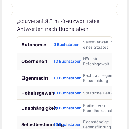
„souveränität“ im Kreuzworträtsel –
Antworten nach Buchstaben
Selbstverwaltung
Autonomie
9 Buchstaben
eines Staates
Höchste
Oberhoheit
10 Buchstaben
Befehlsgewalt
Recht auf eigene
Eigenmacht
10 Buchstaben
Entscheidung
Hoheitsgewalt
13 Buchstaben
Staatliche Befugnis
Freiheit von
Unabhängigkeit
14 Buchstaben
Fremdherrschaft
Eigenständige
Selbstbestimmung
16 Buchstaben
Lebensführung