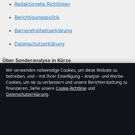
Redaktionelle Richtlinien
Berichtigungspolitik
Barrierefreiheitserklärung
Datenschutzerklärung
Über Sonderanalyse in Kürze
Wir verwenden notwendige Cookies, um diese Website zu
Sonderanalyse ist ein unabhängiger digitaler
betreiben, und – mit Ihrer Einwilligung – Analyse- und Werbe-
Nachrichtenanbieter mit Fokus auf Politik, Wirtschaft,
Cookies, um sie zu verbessern und unsere Berichterstattung zu
Technik und Gesellschaft in Deutschland. Jeder Artikel
finanzieren. Siehe unsere
Cookie-Richtlinie
und
Datenschutzerklärung
.
trägt eine Byline, wird von einem Redakteur geprüft und
vor der Veröffentlichung faktengecheckt.
Die Inhalte dienen ausschließlich der allgemeinen
Information. Allgemeine Anfragen:
info@sonderanalyse.de
. Berichtigungen: