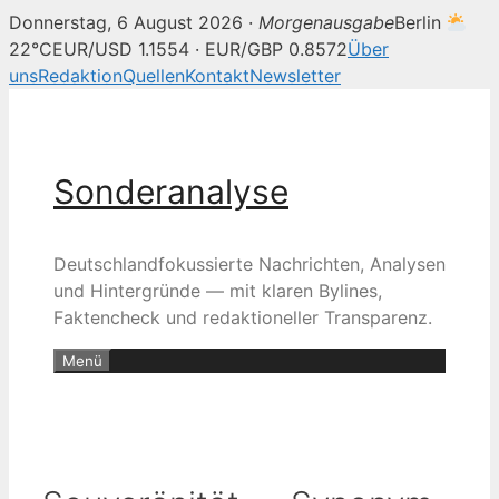
Donnerstag, 6 August 2026 ·
Morgenausgabe
Berlin
22°C
EUR/USD 1.1554 · EUR/GBP 0.8572
Über
uns
Redaktion
Quellen
Kontakt
Newsletter
Zum
Inhalt
springen
Sonderanalyse
Deutschlandfokussierte Nachrichten, Analysen
und Hintergründe — mit klaren Bylines,
Faktencheck und redaktioneller Transparenz.
Menü