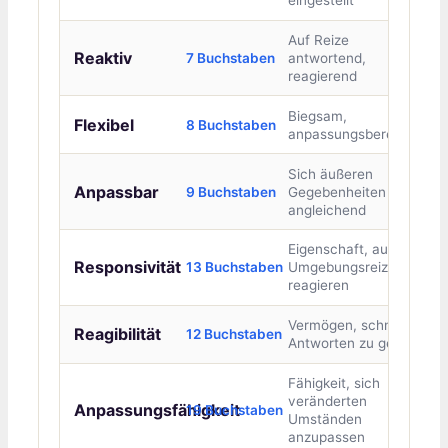
eingestellt
Auf Reize
Reaktiv
7 Buchstaben
antwortend,
reagierend
Biegsam,
Flexibel
8 Buchstaben
anpassungsbereit
Sich äußeren
Anpassbar
9 Buchstaben
Gegebenheiten
angleichend
Eigenschaft, auf
Responsivität
13 Buchstaben
Umgebungsreize zu
reagieren
Vermögen, schnell
Reagibilität
12 Buchstaben
Antworten zu geben
Fähigkeit, sich
veränderten
Anpassungsfähigkeit
19 Buchstaben
Umständen
anzupassen