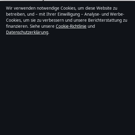
Wir verwenden notwendige Cookies, um diese Website zu
Sonderanalyse ist ein unabhängiger digitaler
betreiben, und – mit Ihrer Einwilligung – Analyse- und Werbe-
Nachrichtenanbieter mit Fokus auf Politik, Wirtschaft,
Cookies, um sie zu verbessern und unsere Berichterstattung zu
Technik und Gesellschaft in Deutschland. Jeder Artikel
finanzieren. Siehe unsere
Cookie-Richtlinie
und
Datenschutzerklärung
.
trägt eine Byline, wird von einem Redakteur geprüft und
vor der Veröffentlichung faktengecheckt.
Die Inhalte dienen ausschließlich der allgemeinen
Information. Allgemeine Anfragen:
info@sonderanalyse.de
. Berichtigungen:
corrections@sonderanalyse.de
.
Herausgeber:
Sonderanalys Media Ltd., Valletta ·
Verantwortlicher Herausgeber:
Matthias Richter,
Chefredakteur · Malta Business Registry C 92009
© 2026 Sonderanalyse · Sonderanalys Media Ltd. ·