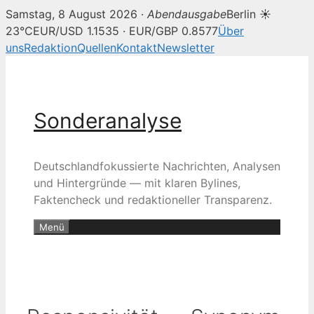
Samstag, 8 August 2026 ·
Abendausgabe
Berlin ☀
23°C
EUR/USD 1.1535 · EUR/GBP 0.8577
Über
uns
Redaktion
Quellen
Kontakt
Newsletter
Zum
Inhalt
springen
Sonderanalyse
Deutschlandfokussierte Nachrichten, Analysen
und Hintergründe — mit klaren Bylines,
Faktencheck und redaktioneller Transparenz.
Menü