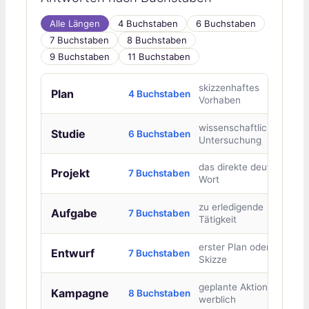
Alle Längen
4 Buchstaben
6 Buchstaben
7 Buchstaben
8 Buchstaben
9 Buchstaben
11 Buchstaben
skizzenhaftes
Plan
4 Buchstaben
Vorhaben
wissenschaftliche
Studie
6 Buchstaben
Untersuchung
das direkte deutsche
Projekt
7 Buchstaben
Wort
zu erledigende
Aufgabe
7 Buchstaben
Tätigkeit
erster Plan oder
Entwurf
7 Buchstaben
Skizze
geplante Aktion, oft
Kampagne
8 Buchstaben
werblich