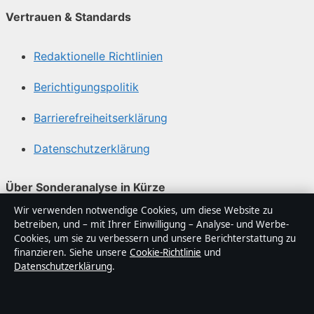
Vertrauen & Standards
Redaktionelle Richtlinien
Berichtigungspolitik
Barrierefreiheitserklärung
Datenschutzerklärung
Über Sonderanalyse in Kürze
Wir verwenden notwendige Cookies, um diese Website zu
Sonderanalyse ist ein unabhängiger digitaler
betreiben, und – mit Ihrer Einwilligung – Analyse- und Werbe-
Nachrichtenanbieter mit Fokus auf Politik, Wirtschaft,
Cookies, um sie zu verbessern und unsere Berichterstattung zu
Technik und Gesellschaft in Deutschland. Jeder Artikel
finanzieren. Siehe unsere
Cookie-Richtlinie
und
Datenschutzerklärung
.
trägt eine Byline, wird von einem Redakteur geprüft und
vor der Veröffentlichung faktengecheckt.