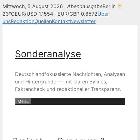
Mittwoch, 5 August 2026 ·
Abendausgabe
Berlin
23°C
EUR/USD 1.1554 · EUR/GBP 0.8572
Über
uns
Redaktion
Quellen
Kontakt
Newsletter
Zum
Inhalt
springen
Sonderanalyse
Deutschlandfokussierte Nachrichten, Analysen
und Hintergründe — mit klaren Bylines,
Faktencheck und redaktioneller Transparenz.
Menü