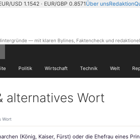
EUR/USD 1.1542 · EUR/GBP 0.8571
Über uns
Redaktion
Qu
intergründe — mit klaren Bylines, Faktencheck und redaktionel
ite
Politik
Wirtschaft
Technik
Welt
Rep
 alternatives Wort
s Wort
archen (König, Kaiser, Fürst) oder die Ehefrau eines Prin