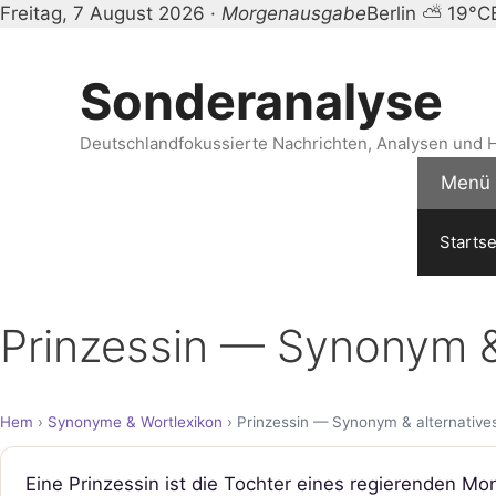
Freitag, 7 August 2026 ·
Morgenausgabe
Berlin ⛅ 19°C
Zum
Inhalt
Sonderanalyse
springen
Deutschlandfokussierte Nachrichten, Analysen und H
Menü
Startse
Prinzessin — Synonym &
Hem
›
Synonyme & Wortlexikon
› Prinzessin — Synonym & alternative
Eine Prinzessin ist die Tochter eines regierenden Mon