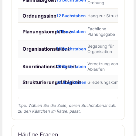
Ordnung
Ordnungssinn
12 Buchstaben
Hang zur Struktur
Fachliche
Planungskompetenz
17 Buchstaben
Planungsgabe
Begabung für
Organisationstalent
19 Buchstaben
Organisation
Vernetzung von
Koordinationsfähigkeit
22 Buchstaben
Abläufen
Strukturierungsfähigkeit
24 Buchstaben
Gliederungskompetenz
Tipp: Wählen Sie die Zeile, deren Buchstabenanzahl
zu den Kästchen im Rätsel passt.
Häufige Fragen