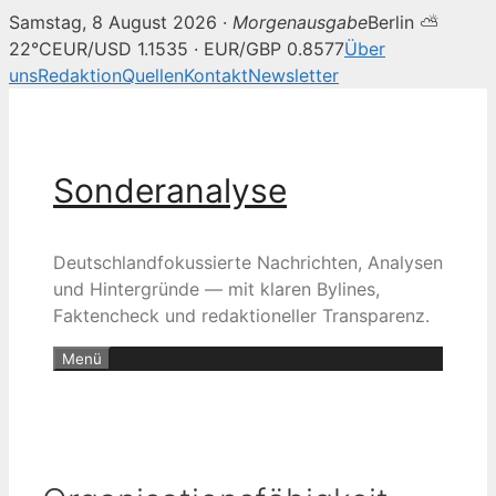
Samstag, 8 August 2026 ·
Morgenausgabe
Berlin ⛅
22°C
EUR/USD 1.1535 · EUR/GBP 0.8577
Über
uns
Redaktion
Quellen
Kontakt
Newsletter
Zum
Inhalt
springen
Sonderanalyse
Deutschlandfokussierte Nachrichten, Analysen
und Hintergründe — mit klaren Bylines,
Faktencheck und redaktioneller Transparenz.
Menü