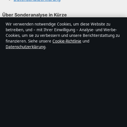
Über Sonderanalyse in Kürze
Wir verwenden notwendige Cookies, um diese Website zu
Sonderanalyse ist ein unabhängiger digitaler
betreiben, und – mit Ihrer Einwilligung – Analyse- und Werbe-
Nachrichtenanbieter mit Fokus auf Politik, Wirtschaft,
Cookies, um sie zu verbessern und unsere Berichterstattung zu
Technik und Gesellschaft in Deutschland. Jeder Artikel
finanzieren. Siehe unsere
Cookie-Richtlinie
und
Datenschutzerklärung
.
trägt eine Byline, wird von einem Redakteur geprüft und
vor der Veröffentlichung faktengecheckt.
Die Inhalte dienen ausschließlich der allgemeinen
Information. Allgemeine Anfragen:
info@sonderanalyse.de
. Berichtigungen:
corrections@sonderanalyse.de
.
Herausgeber:
Sonderanalys Media Ltd., Valletta ·
Verantwortlicher Herausgeber:
Matthias Richter,
Chefredakteur · Malta Business Registry C 92009