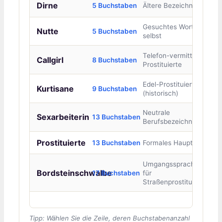
Dirne
5 Buchstaben
Ältere Bezeichnung
Gesuchtes Wort
Nutte
5 Buchstaben
selbst
Telefon-vermittelte
Callgirl
8 Buchstaben
Prostituierte
Edel-Prostituierte
Kurtisane
9 Buchstaben
(historisch)
Neutrale
Sexarbeiterin
13 Buchstaben
Berufsbezeichnung
Prostituierte
13 Buchstaben
Formales Hauptwort
Umgangssprachlich
Bordsteinschwalbe
17 Buchstaben
für
Straßenprostituierte
Tipp: Wählen Sie die Zeile, deren Buchstabenanzahl