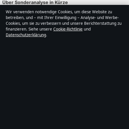
Über Sonderanalyse in Kürze
Wir verwenden notwendige Cookies, um diese Website zu
Sonderanalyse ist ein unabhängiger digitaler
betreiben, und – mit Ihrer Einwilligung – Analyse- und Werbe-
Nachrichtenanbieter mit Fokus auf Politik, Wirtschaft,
Cookies, um sie zu verbessern und unsere Berichterstattung zu
Technik und Gesellschaft in Deutschland. Jeder Artikel
finanzieren. Siehe unsere
Cookie-Richtlinie
und
Datenschutzerklärung
.
trägt eine Byline, wird von einem Redakteur geprüft und
vor der Veröffentlichung faktengecheckt.
Die Inhalte dienen ausschließlich der allgemeinen
Information. Allgemeine Anfragen:
info@sonderanalyse.de
. Berichtigungen:
corrections@sonderanalyse.de
.
Herausgeber:
Sonderanalys Media Ltd., Valletta ·
Verantwortlicher Herausgeber:
Matthias Richter,
Chefredakteur · Malta Business Registry C 92009
© 2026 Sonderanalyse · Sonderanalys Media Ltd. ·