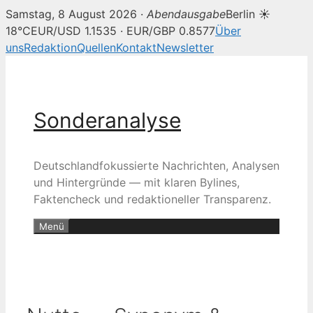
Samstag, 8 August 2026 ·
Abendausgabe
Berlin ☀
18°C
EUR/USD 1.1535 · EUR/GBP 0.8577
Über
uns
Redaktion
Quellen
Kontakt
Newsletter
Zum
Inhalt
springen
Sonderanalyse
Deutschlandfokussierte Nachrichten, Analysen
und Hintergründe — mit klaren Bylines,
Faktencheck und redaktioneller Transparenz.
Menü