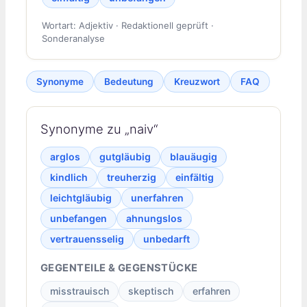
Wortart: Adjektiv · Redaktionell geprüft ·
Sonderanalyse
Synonyme
Bedeutung
Kreuzwort
FAQ
Synonyme zu „naiv“
arglos
gutgläubig
blauäugig
kindlich
treuherzig
einfältig
leichtgläubig
unerfahren
unbefangen
ahnungslos
vertrauensselig
unbedarft
GEGENTEILE & GEGENSTÜCKE
misstrauisch
skeptisch
erfahren