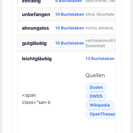
einfältig
9 Buchstaben
beschränkt, harmlos
unbefangen
10 Buchstaben
ohne Vorurteile
ahnungslos
10 Buchstaben
nichts ahnend, naiv
vertrauensvoll bis zur
gutgläubig
10 Buchstaben
Dummheit
leichtgläubig
13 Buchstaben
Quellen
Duden
<span
DWDS
class="san-k
Wikipedia
OpenThesaurus