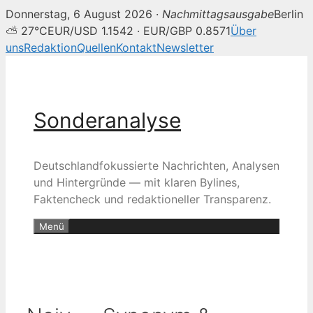
Donnerstag, 6 August 2026 ·
Nachmittagsausgabe
Berlin
⛅ 27°C
EUR/USD 1.1542 · EUR/GBP 0.8571
Über
uns
Redaktion
Quellen
Kontakt
Newsletter
Zum
Inhalt
springen
Sonderanalyse
Deutschlandfokussierte Nachrichten, Analysen
und Hintergründe — mit klaren Bylines,
Faktencheck und redaktioneller Transparenz.
Menü