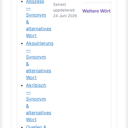
Abszess
Senast
—
uppdaterad:
Weitere Wörter →
Synonym
24 Juni 2026
&
alternatives
Wort
Akquirierung
—
Synonym
&
alternatives
Wort
Akribisch
—
Synonym
&
alternatives
Wort
Quellen &