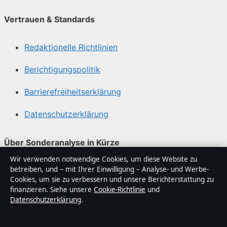
Vertrauen & Standards
Redaktionelle Richtlinien
Berichtigungspolitik
Barrierefreiheitserklärung
Datenschutzerklärung
Über Sonderanalyse in Kürze
Wir verwenden notwendige Cookies, um diese Website zu
Sonderanalyse ist ein unabhängiger digitaler
betreiben, und – mit Ihrer Einwilligung – Analyse- und Werbe-
Nachrichtenanbieter mit Fokus auf Politik, Wirtschaft,
Cookies, um sie zu verbessern und unsere Berichterstattung zu
Technik und Gesellschaft in Deutschland. Jeder Artikel
finanzieren. Siehe unsere
Cookie-Richtlinie
und
Datenschutzerklärung
.
trägt eine Byline, wird von einem Redakteur geprüft und
vor der Veröffentlichung faktengecheckt.