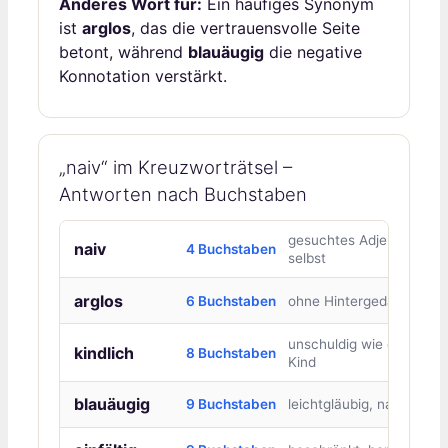
Anderes Wort für:
Ein häufiges Synonym
ist
arglos
, das die vertrauensvolle Seite
betont, während
blauäugig
die negative
Konnotation verstärkt.
„naiv“ im Kreuzworträtsel –
Antworten nach Buchstaben
gesuchtes Adjektiv
naiv
4 Buchstaben
selbst
arglos
6 Buchstaben
ohne Hintergedanken
unschuldig wie ein
kindlich
8 Buchstaben
Kind
blauäugig
9 Buchstaben
leichtgläubig, naiv