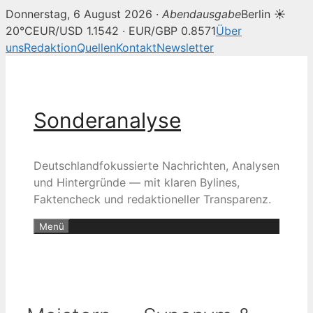
Donnerstag, 6 August 2026 ·
Abendausgabe
Berlin ☀
20°C
EUR/USD 1.1542 · EUR/GBP 0.8571
Über
uns
Redaktion
Quellen
Kontakt
Newsletter
Zum
Inhalt
springen
Sonderanalyse
Deutschlandfokussierte Nachrichten, Analysen
und Hintergründe — mit klaren Bylines,
Faktencheck und redaktioneller Transparenz.
Menü