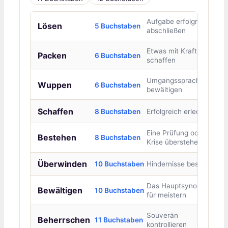
Aufgabe erfolgreich
Lösen
5 Buchstaben
abschließen
Etwas mit Kraft
Packen
6 Buchstaben
schaffen
Umgangssprachlich:
Wuppen
6 Buchstaben
bewältigen
Schaffen
8 Buchstaben
Erfolgreich erledigen
Eine Prüfung oder
Bestehen
8 Buchstaben
Krise überstehen
Überwinden
10 Buchstaben
Hindernisse besiegen
Das Hauptsynonym
Bewältigen
10 Buchstaben
für meistern
Souverän
Beherrschen
11 Buchstaben
kontrollieren