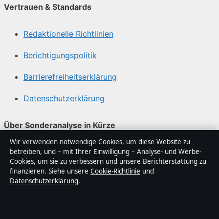
Vertrauen & Standards
Redaktionelle Richtlinien
Berichtigungspolitik
Barrierefreiheitserklärung
Datenschutzerklärung
Über Sonderanalyse in Kürze
Wir verwenden notwendige Cookies, um diese Website zu
Sonderanalyse ist ein unabhängiger digitaler
betreiben, und – mit Ihrer Einwilligung – Analyse- und Werbe-
Nachrichtenanbieter mit Fokus auf Politik, Wirtschaft,
Cookies, um sie zu verbessern und unsere Berichterstattung zu
Technik und Gesellschaft in Deutschland. Jeder Artikel
finanzieren. Siehe unsere
Cookie-Richtlinie
und
Datenschutzerklärung
.
trägt eine Byline, wird von einem Redakteur geprüft und
vor der Veröffentlichung faktengecheckt.
Die Inhalte dienen ausschließlich der allgemeinen