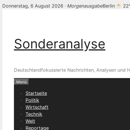
Donnerstag, 6 August 2026 ·
Morgenausgabe
Berlin
22
Zum
Inhalt
springen
Sonderanalyse
Deutschlandfokussierte Nachrichten, Analysen und H
Menü
Startseite
Politik
Wirtschaft
Technik
Welt
Reportage