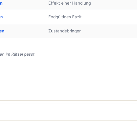
en
Effekt einer Handlung
en
Endgültiges Fazit
en
Zustandebringen
en im Rätsel passt.