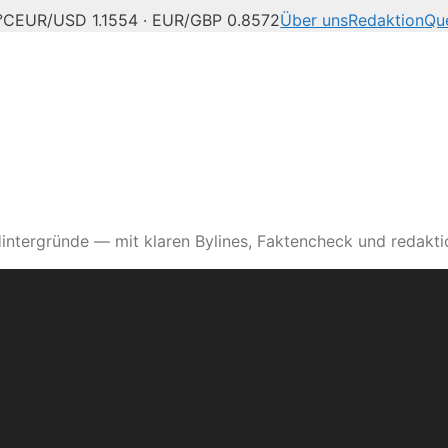
°C
EUR/USD 1.1554 · EUR/GBP 0.8572
Über uns
Redaktion
Qu
intergründe — mit klaren Bylines, Faktencheck und redaktio