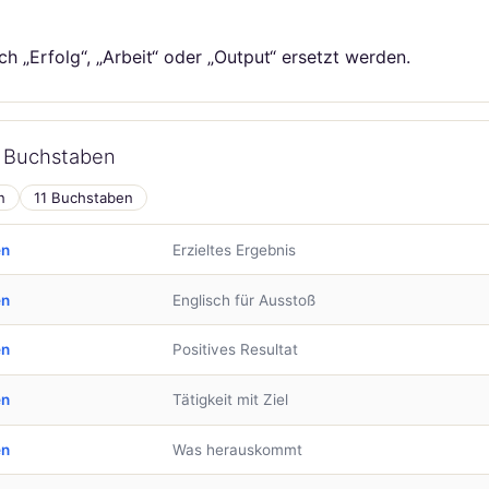
h „Erfolg“, „Arbeit“ oder „Output“ ersetzt werden.
h Buchstaben
n
11 Buchstaben
en
Erzieltes Ergebnis
en
Englisch für Ausstoß
en
Positives Resultat
en
Tätigkeit mit Ziel
en
Was herauskommt