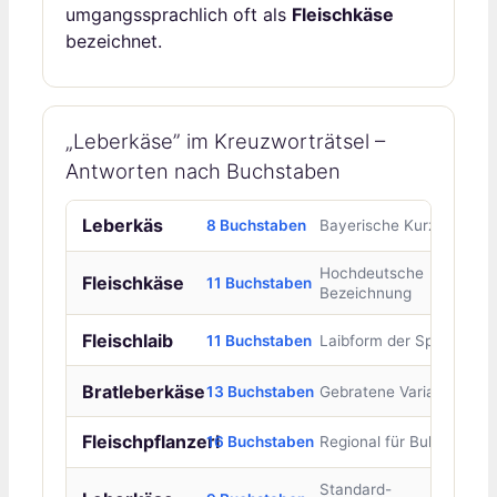
umgangssprachlich oft als
Fleischkäse
bezeichnet.
„Leberkäse” im Kreuzworträtsel –
Antworten nach Buchstaben
Leberkäs
8 Buchstaben
Bayerische Kurzform
Hochdeutsche
Fleischkäse
11 Buchstaben
Bezeichnung
Fleischlaib
11 Buchstaben
Laibform der Speise
Bratleberkäse
13 Buchstaben
Gebratene Variante
Fleischpflanzerl
16 Buchstaben
Regional für Bulette
Standard-