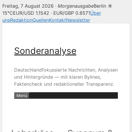
Freitag, 7 August 2026 ·
Morgenausgabe
Berlin ☀
15°C
EUR/USD 1.1542 · EUR/GBP 0.8571
Über
uns
Redaktion
Quellen
Kontakt
Newsletter
Zum
Inhalt
springen
Sonderanalyse
Deutschlandfokussierte Nachrichten, Analysen
und Hintergründe — mit klaren Bylines,
Faktencheck und redaktioneller Transparenz.
Menü