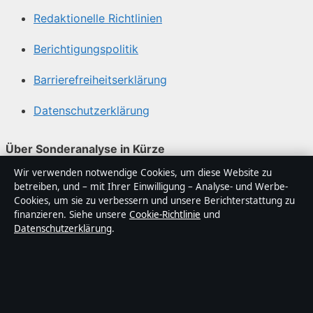
Redaktionelle Richtlinien
Berichtigungspolitik
Barrierefreiheitserklärung
Datenschutzerklärung
Über Sonderanalyse in Kürze
Wir verwenden notwendige Cookies, um diese Website zu
Sonderanalyse ist ein unabhängiger digitaler
betreiben, und – mit Ihrer Einwilligung – Analyse- und Werbe-
Nachrichtenanbieter mit Fokus auf Politik, Wirtschaft,
Cookies, um sie zu verbessern und unsere Berichterstattung zu
Technik und Gesellschaft in Deutschland. Jeder Artikel
finanzieren. Siehe unsere
Cookie-Richtlinie
und
Datenschutzerklärung
.
trägt eine Byline, wird von einem Redakteur geprüft und
vor der Veröffentlichung faktengecheckt.
Die Inhalte dienen ausschließlich der allgemeinen
Information. Allgemeine Anfragen: