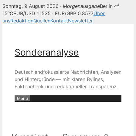
Sonntag, 9 August 2026 ·
Morgenausgabe
Berlin ⛅
15°C
EUR/USD 1.1535 · EUR/GBP 0.8577
Über
uns
Redaktion
Quellen
Kontakt
Newsletter
Zum
Inhalt
springen
Sonderanalyse
Deutschlandfokussierte Nachrichten, Analysen
und Hintergründe — mit klaren Bylines,
Faktencheck und redaktioneller Transparenz.
Menü