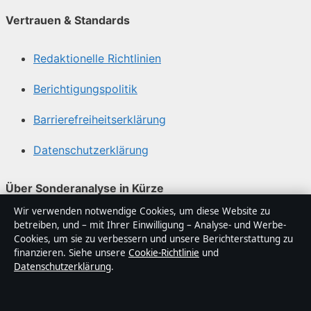
Vertrauen & Standards
Redaktionelle Richtlinien
Berichtigungspolitik
Barrierefreiheitserklärung
Datenschutzerklärung
Über Sonderanalyse in Kürze
Wir verwenden notwendige Cookies, um diese Website zu
Sonderanalyse ist ein unabhängiger digitaler
betreiben, und – mit Ihrer Einwilligung – Analyse- und Werbe-
Nachrichtenanbieter mit Fokus auf Politik, Wirtschaft,
Cookies, um sie zu verbessern und unsere Berichterstattung zu
Technik und Gesellschaft in Deutschland. Jeder Artikel
finanzieren. Siehe unsere
Cookie-Richtlinie
und
Datenschutzerklärung
.
trägt eine Byline, wird von einem Redakteur geprüft und
vor der Veröffentlichung faktengecheckt.