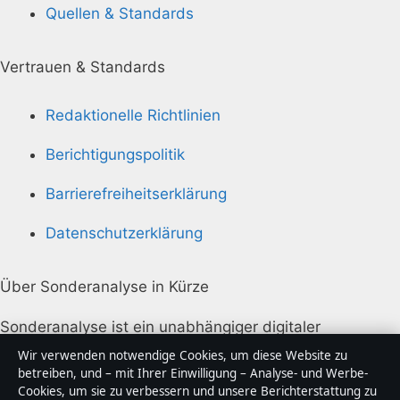
Quellen & Standards
Vertrauen & Standards
Redaktionelle Richtlinien
Berichtigungspolitik
Barrierefreiheitserklärung
Datenschutzerklärung
Über Sonderanalyse in Kürze
Sonderanalyse ist ein unabhängiger digitaler
Nachrichtenanbieter mit Fokus auf Politik, Wirtschaft,
Wir verwenden notwendige Cookies, um diese Website zu
Technik und Gesellschaft in Deutschland. Jeder Artikel
betreiben, und – mit Ihrer Einwilligung – Analyse- und Werbe-
Cookies, um sie zu verbessern und unsere Berichterstattung zu
trägt eine Byline, wird von einem Redakteur geprüft