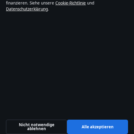
finanzieren. Siehe unsere
Cookie-Richtlinie
und
und vor der Veröffentlichung faktengecheckt.
Datenschutzerklärung
.
Die Inhalte dienen ausschließlich der allgemeinen
Information. Allgemeine Anfragen:
info@sonderanalyse.de
. Berichtigungen:
corrections@sonderanalyse.de
.
Herausgeber:
Sonderanalys Media Ltd., Valletta ·
Verantwortlicher Herausgeber:
Matthias Richter,
Chefredakteur · Malta Business Registry C 92009
© 2026 Sonderanalyse · Sonderanalys Media Ltd. ·
So prüfen wir unsere Berichterstattung
·
WorldRSS
Nicht notwendige
Alle akzeptieren
ablehnen
↑