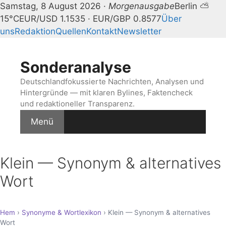
Samstag, 8 August 2026 ·
Morgenausgabe
Berlin ⛅
15°C
EUR/USD 1.1535 · EUR/GBP 0.8577
Über
uns
Redaktion
Quellen
Kontakt
Newsletter
Zum
Inhalt
Sonderanalyse
springen
Deutschlandfokussierte Nachrichten, Analysen und
Hintergründe — mit klaren Bylines, Faktencheck
und redaktioneller Transparenz.
Menü
Klein — Synonym & alternatives
Wort
Hem
›
Synonyme & Wortlexikon
› Klein — Synonym & alternatives
Wort