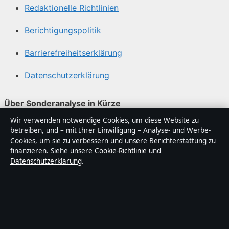
Redaktionelle Richtlinien
Berichtigungspolitik
Barrierefreiheitserklärung
Datenschutzerklärung
Über Sonderanalyse in Kürze
Wir verwenden notwendige Cookies, um diese Website zu
Sonderanalyse ist ein unabhängiger digitaler
betreiben, und – mit Ihrer Einwilligung – Analyse- und Werbe-
Nachrichtenanbieter mit Fokus auf Politik, Wirtschaft,
Cookies, um sie zu verbessern und unsere Berichterstattung zu
Technik und Gesellschaft in Deutschland. Jeder Artikel
finanzieren. Siehe unsere
Cookie-Richtlinie
und
Datenschutzerklärung
.
trägt eine Byline, wird von einem Redakteur geprüft und
vor der Veröffentlichung faktengecheckt.
Die Inhalte dienen ausschließlich der allgemeinen
Information. Allgemeine Anfragen:
info@sonderanalyse.de
. Berichtigungen: