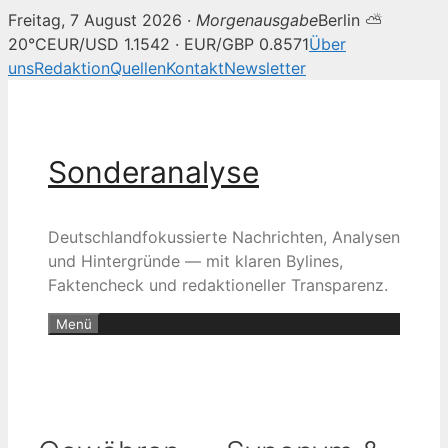
Freitag, 7 August 2026 ·
Morgenausgabe
Berlin ⛅
20°C
EUR/USD 1.1542 · EUR/GBP 0.8571
Über
uns
Redaktion
Quellen
Kontakt
Newsletter
Zum
Inhalt
springen
Sonderanalyse
Deutschlandfokussierte Nachrichten, Analysen
und Hintergründe — mit klaren Bylines,
Faktencheck und redaktioneller Transparenz.
Menü