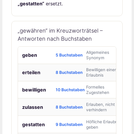
„gestatten“
ersetzt.
„gewähren“ im Kreuzworträtsel –
Antworten nach Buchstaben
Allgemeines
geben
5 Buchstaben
Synonym
Bewilligen einer
erteilen
8 Buchstaben
Erlaubnis
Formelles
bewilligen
10 Buchstaben
Zugestehen
Erlauben, nicht
zulassen
8 Buchstaben
verhindern
Höfliche Erlaubnis
gestatten
9 Buchstaben
geben