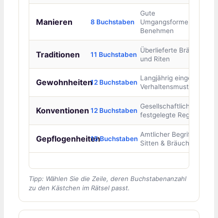
Gute
Manieren
8 Buchstaben
Umgangsformen,
Benehmen
Überlieferte Bräuche
Traditionen
11 Buchstaben
und Riten
Langjährig eingeübte
Gewohnheiten
12 Buchstaben
Verhaltensmuster
Gesellschaftlich
Konventionen
12 Buchstaben
festgelegte Regeln
Amtlicher Begriff für
Gepflogenheiten
15 Buchstaben
Sitten & Bräuche
Tipp: Wählen Sie die Zeile, deren Buchstabenanzahl
zu den Kästchen im Rätsel passt.