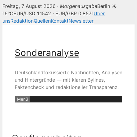
Freitag, 7 August 2026 ·
Morgenausgabe
Berlin ☀
16°C
EUR/USD 1.1542 · EUR/GBP 0.8571
Über
uns
Redaktion
Quellen
Kontakt
Newsletter
Zum
Inhalt
springen
Sonderanalyse
Deutschlandfokussierte Nachrichten, Analysen
und Hintergründe — mit klaren Bylines,
Faktencheck und redaktioneller Transparenz.
Menü