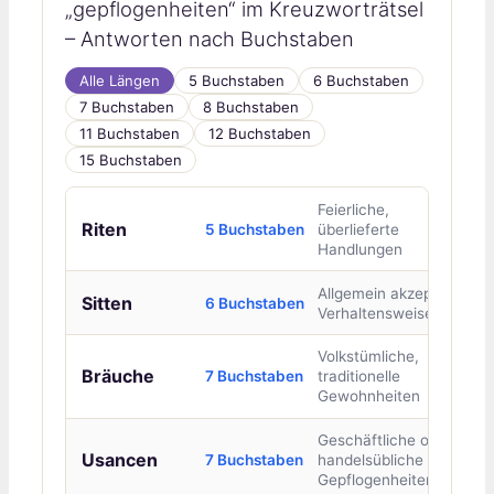
„gepflogenheiten“ im Kreuzworträtsel
– Antworten nach Buchstaben
Alle Längen
5 Buchstaben
6 Buchstaben
7 Buchstaben
8 Buchstaben
11 Buchstaben
12 Buchstaben
15 Buchstaben
Feierliche,
Riten
5 Buchstaben
überlieferte
Handlungen
Allgemein akzeptierte
Sitten
6 Buchstaben
Verhaltensweisen
Volkstümliche,
Bräuche
7 Buchstaben
traditionelle
Gewohnheiten
Geschäftliche oder
Usancen
7 Buchstaben
handelsübliche
Gepflogenheiten