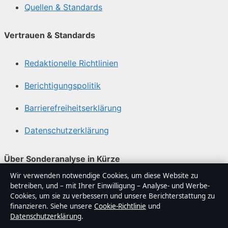
Quellen & Standards
Vertrauen & Standards
Redaktionelle Richtlinien
Berichtigungspolitik
Barrierefreiheitserklärung
Datenschutzerklärung
Über Sonderanalyse in Kürze
Wir verwenden notwendige Cookies, um diese Website zu
Sonderanalyse ist ein unabhängiger digitaler
betreiben, und – mit Ihrer Einwilligung – Analyse- und Werbe-
Nachrichtenanbieter mit Fokus auf Politik, Wirtschaft,
Cookies, um sie zu verbessern und unsere Berichterstattung zu
Technik und Gesellschaft in Deutschland. Jeder Artikel
finanzieren. Siehe unsere
Cookie-Richtlinie
und
Datenschutzerklärung
.
trägt eine Byline, wird von einem Redakteur geprüft und