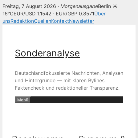
Freitag, 7 August 2026 ·
Morgenausgabe
Berlin ☀
16°C
EUR/USD 1.1542 · EUR/GBP 0.8571
Über
uns
Redaktion
Quellen
Kontakt
Newsletter
Zum
Inhalt
springen
Sonderanalyse
Deutschlandfokussierte Nachrichten, Analysen
und Hintergründe — mit klaren Bylines,
Faktencheck und redaktioneller Transparenz.
Menü