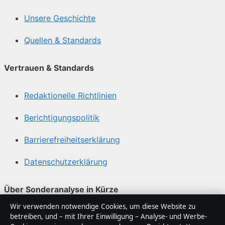
Unsere Geschichte
Quellen & Standards
Vertrauen & Standards
Redaktionelle Richtlinien
Berichtigungspolitik
Barrierefreiheitserklärung
Datenschutzerklärung
Über Sonderanalyse in Kürze
Wir verwenden notwendige Cookies, um diese Website zu
Sonderanalyse ist ein unabhängiger digitaler
betreiben, und – mit Ihrer Einwilligung – Analyse- und Werbe-
Nachrichtenanbieter mit Fokus auf Politik, Wirtschaft,