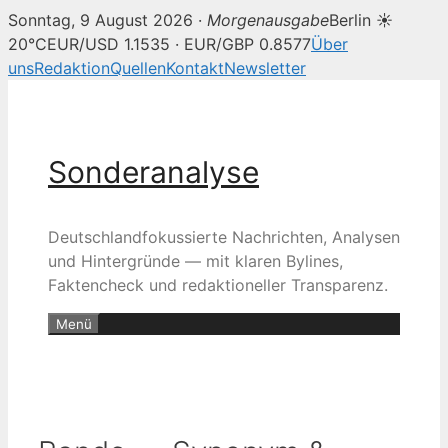
Sonntag, 9 August 2026 ·
Morgenausgabe
Berlin ☀
20°C
EUR/USD 1.1535 · EUR/GBP 0.8577
Über
uns
Redaktion
Quellen
Kontakt
Newsletter
Zum
Inhalt
springen
Sonderanalyse
Deutschlandfokussierte Nachrichten, Analysen
und Hintergründe — mit klaren Bylines,
Faktencheck und redaktioneller Transparenz.
Menü