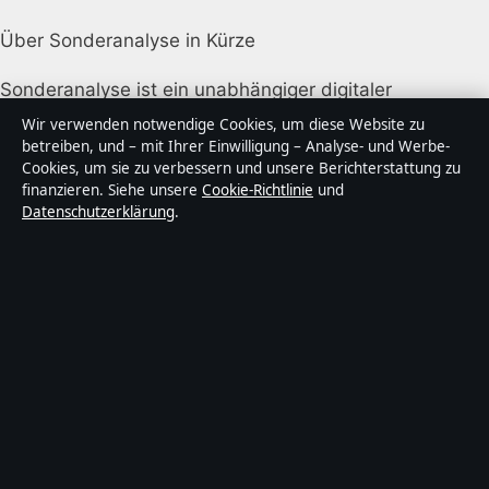
Über Sonderanalyse in Kürze
Sonderanalyse ist ein unabhängiger digitaler
Nachrichtenanbieter mit Fokus auf Politik, Wirtschaft,
Wir verwenden notwendige Cookies, um diese Website zu
Technik und Gesellschaft in Deutschland. Jeder Artikel
betreiben, und – mit Ihrer Einwilligung – Analyse- und Werbe-
Cookies, um sie zu verbessern und unsere Berichterstattung zu
trägt eine Byline, wird von einem Redakteur geprüft
finanzieren. Siehe unsere
Cookie-Richtlinie
und
und vor der Veröffentlichung faktengecheckt.
Datenschutzerklärung
.
Die Inhalte dienen ausschließlich der allgemeinen
Information. Allgemeine Anfragen:
info@sonderanalyse.de
. Berichtigungen:
corrections@sonderanalyse.de
.
Herausgeber:
Sonderanalys Media Ltd., Valletta ·
Verantwortlicher Herausgeber:
Matthias Richter,
Chefredakteur · Malta Business Registry C 92009