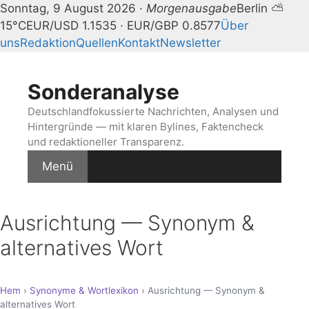
Sonntag, 9 August 2026 ·
Morgenausgabe
Berlin ⛅
15°C
EUR/USD 1.1535 · EUR/GBP 0.8577
Über
uns
Redaktion
Quellen
Kontakt
Newsletter
Zum
Inhalt
Sonderanalyse
springen
Deutschlandfokussierte Nachrichten, Analysen und
Hintergründe — mit klaren Bylines, Faktencheck
und redaktioneller Transparenz.
Menü
Ausrichtung — Synonym &
alternatives Wort
Hem
›
Synonyme & Wortlexikon
› Ausrichtung — Synonym &
alternatives Wort