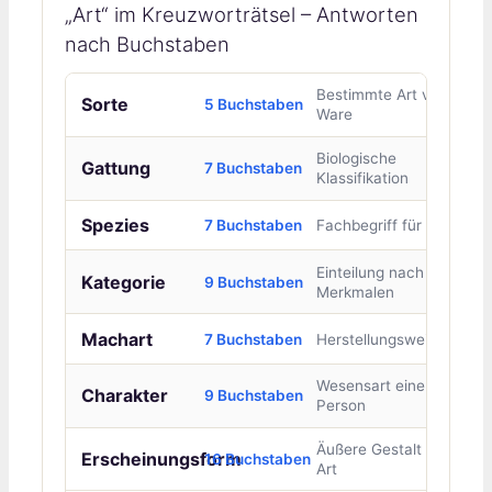
„Art“ im Kreuzworträtsel – Antworten
nach Buchstaben
Bestimmte Art von
Sorte
5 Buchstaben
Ware
Biologische
Gattung
7 Buchstaben
Klassifikation
Spezies
7 Buchstaben
Fachbegriff für Art
Einteilung nach
Kategorie
9 Buchstaben
Merkmalen
Machart
7 Buchstaben
Herstellungsweise
Wesensart einer
Charakter
9 Buchstaben
Person
Äußere Gestalt einer
Erscheinungsform
16 Buchstaben
Art