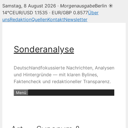
Samstag, 8 August 2026 ·
Morgenausgabe
Berlin ☀
14°C
EUR/USD 1.1535 · EUR/GBP 0.8577
Über
uns
Redaktion
Quellen
Kontakt
Newsletter
Zum
Inhalt
springen
Sonderanalyse
Deutschlandfokussierte Nachrichten, Analysen
und Hintergründe — mit klaren Bylines,
Faktencheck und redaktioneller Transparenz.
Menü