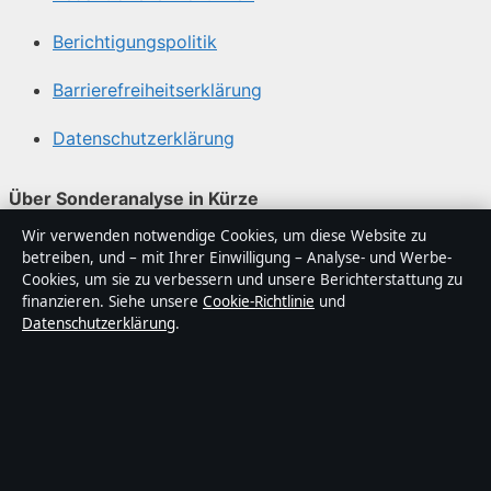
Berichtigungspolitik
Barrierefreiheitserklärung
Datenschutzerklärung
Über Sonderanalyse in Kürze
Wir verwenden notwendige Cookies, um diese Website zu
Sonderanalyse ist ein unabhängiger digitaler
betreiben, und – mit Ihrer Einwilligung – Analyse- und Werbe-
Nachrichtenanbieter mit Fokus auf Politik, Wirtschaft,
Cookies, um sie zu verbessern und unsere Berichterstattung zu
Technik und Gesellschaft in Deutschland. Jeder Artikel
finanzieren. Siehe unsere
Cookie-Richtlinie
und
Datenschutzerklärung
.
trägt eine Byline, wird von einem Redakteur geprüft und
vor der Veröffentlichung faktengecheckt.
Die Inhalte dienen ausschließlich der allgemeinen
Information. Allgemeine Anfragen:
info@sonderanalyse.de
. Berichtigungen: