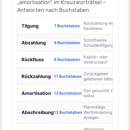
„amortisation“ im Kreuzworträtsel –
Antworten nach Buchstaben
Rückzahlung eines
Tilgung
7 Buchstaben
Darlehens
Schrittweise
Abzahlung
9 Buchstaben
Schuldentilgung
Kapital- oder
Rückfluss
9 Buchstaben
Geldrücklauf
Zurückgeben
Rückzahlung
11 Buchstaben
geliehener Mittel
Das gesuchte Wort
Amortisation
12 Buchstaben
selbst
Planmäßige
Abschreibung
12 Buchstaben
Wertminderung von
Anlagen
Alternative