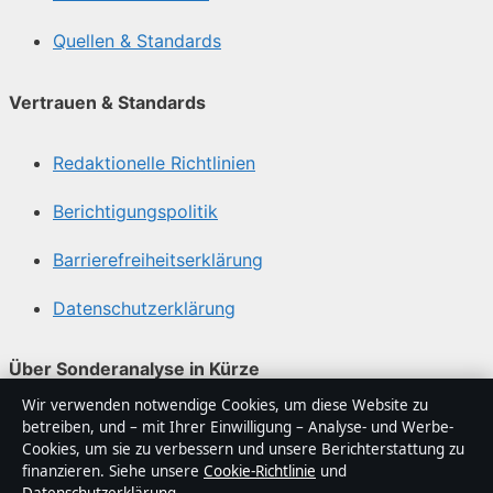
Quellen & Standards
Vertrauen & Standards
Redaktionelle Richtlinien
Berichtigungspolitik
Barrierefreiheitserklärung
Datenschutzerklärung
Über Sonderanalyse in Kürze
Wir verwenden notwendige Cookies, um diese Website zu
Sonderanalyse ist ein unabhängiger digitaler
betreiben, und – mit Ihrer Einwilligung – Analyse- und Werbe-
Nachrichtenanbieter mit Fokus auf Politik, Wirtschaft,
Cookies, um sie zu verbessern und unsere Berichterstattung zu
Technik und Gesellschaft in Deutschland. Jeder Artikel
finanzieren. Siehe unsere
Cookie-Richtlinie
und