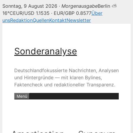
Sonntag, 9 August 2026 ·
Morgenausgabe
Berlin ⛅
16°C
EUR/USD 1.1535 · EUR/GBP 0.8577
Über
uns
Redaktion
Quellen
Kontakt
Newsletter
Zum
Inhalt
springen
Sonderanalyse
Deutschlandfokussierte Nachrichten, Analysen
und Hintergründe — mit klaren Bylines,
Faktencheck und redaktioneller Transparenz.
Menü