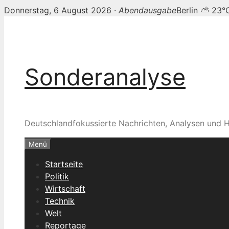
Donnerstag, 6 August 2026 ·
Abendausgabe
Berlin ⛅ 23°
Zum
Inhalt
springen
Sonderanalyse
Deutschlandfokussierte Nachrichten, Analysen und H
Menü
Startseite
Politik
Wirtschaft
Technik
Welt
Reportage