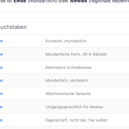
se ist
Emse
(mundartlich) oder
Amelse
(regionale Nebenf
Buchstaben
en
Kurzwort, mundartlich
en
Mundartliche Form, oft in Rätseln
en
Alternative Schreibweise
en
Mundartlich, sächsisch
en
Alte/historische Variante
en
Umgangssprachlich für Ameise
en
Eigenschaft, nicht das Tier selbst