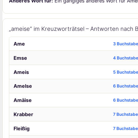
Anderes Wort für:
Ein gängiges anderes Wort für Amei
„ameise“ im Kreuzworträtsel – Antworten nach 
Ame
3 Buchstab
Emse
4 Buchstab
Ameis
5 Buchstab
Amelse
6 Buchstab
Amäise
6 Buchstab
Krabber
7 Buchstab
Fleißig
7 Buchstab