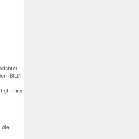
richtet,
den (BILD
igt – hier
 die