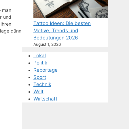
 – man
er und
Tattoo Ideen: Die besten
ihren
Motive, Trends und
nlage dünn
Bedeutungen 2026
August 1, 2026
Lokal
Politik
Reportage
Sport
Technik
Welt
Wirtschaft