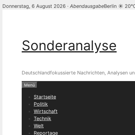
Donnerstag, 6 August 2026 ·
Abendausgabe
Berlin ☀ 20°
Zum
Inhalt
springen
Sonderanalyse
Deutschlandfokussierte Nachrichten, Analysen un
Menü
Startseite
Politik
Wirtschaft
Technik
Welt
Reportage