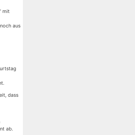
“ mit
 noch aus
burtstag
t.
eit, dass
h
nt ab.