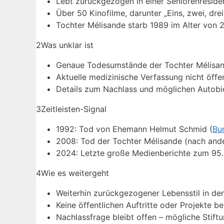
Lebt zurückgezogen in einer Seniorenresiden
Über 50 Kinofilme, darunter „Eins, zwei, drei
Tochter Mélisande starb 1989 im Alter von 2
2
Was unklar ist
Genaue Todesumstände der Tochter Mélisand
Aktuelle medizinische Verfassung nicht öffe
Details zum Nachlass und möglichen Autobio
3
Zeitleisten-Signal
1992: Tod von Ehemann Helmut Schmid (
Bu
2008: Tod der Tochter Mélisande (nach ande
2024: Letzte große Medienberichte zum 95.
4
Wie es weitergeht
Weiterhin zurückgezogener Lebensstil in de
Keine öffentlichen Auftritte oder Projekte b
Nachlassfrage bleibt offen – mögliche Stif