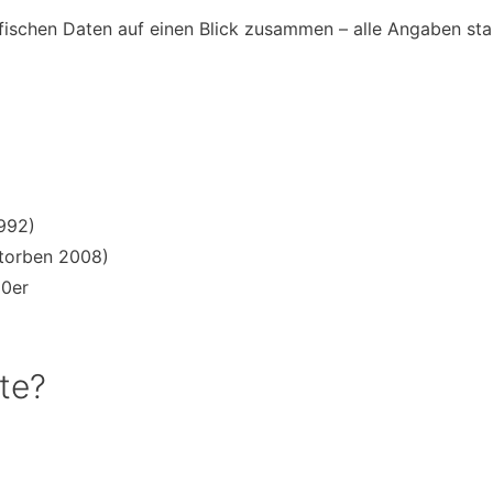
rafischen Daten auf einen Blick zusammen – alle Angaben s
992)
storben 2008)
60er
ute?