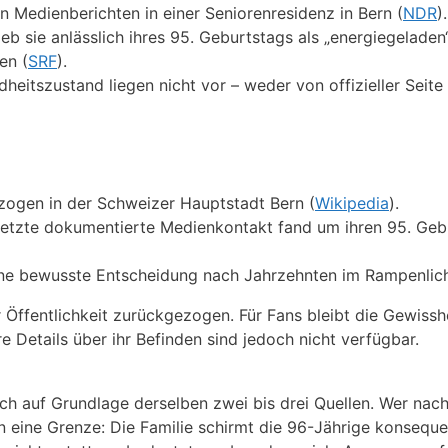
n Medienberichten in einer Seniorenresidenz in Bern (
NDR
).
eb sie anlässlich ihres 95. Geburtstags als „energiegeladen
en (
SRF
).
eitszustand liegen nicht vor – weder von offizieller Seite
gezogen in der Schweizer Hauptstadt Bern (
Wikipedia
).
er letzte dokumentierte Medienkontakt fand um ihren 95. Ge
 eine bewusste Entscheidung nach Jahrzehnten im Rampenlich
r Öffentlichkeit zurückgezogen. Für Fans bleibt die Gewissh
e Details über ihr Befinden sind jedoch nicht verfügbar.
ich auf Grundlage derselben zwei bis drei Quellen. Wer nac
an eine Grenze: Die Familie schirmt die 96-Jährige konseque