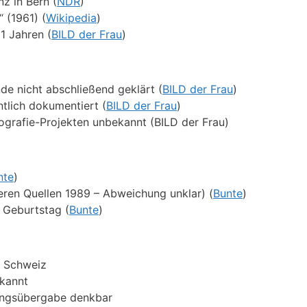
z in Bern (
NDR
)
“ (1961) (
Wikipedia
)
1 Jahren (
BILD der Frau
)
e nicht abschließend geklärt (
BILD der Frau
)
ntlich dokumentiert (
BILD der Frau
)
grafie-Projekten unbekannt (BILD der Frau)
nte
)
ren Quellen 1989 – Abweichung unklar) (
Bunte
)
 Geburtstag (
Bunte
)
r Schweiz
ekannt
tungsübergabe denkbar