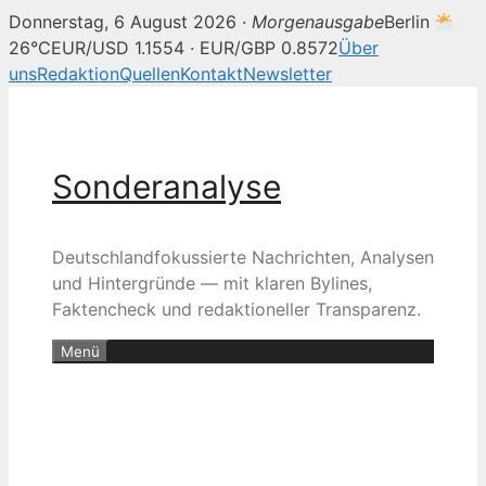
Donnerstag, 6 August 2026 ·
Morgenausgabe
Berlin
26°C
EUR/USD 1.1554 · EUR/GBP 0.8572
Über
uns
Redaktion
Quellen
Kontakt
Newsletter
Zum
Inhalt
springen
Sonderanalyse
Deutschlandfokussierte Nachrichten, Analysen
und Hintergründe — mit klaren Bylines,
Faktencheck und redaktioneller Transparenz.
Menü