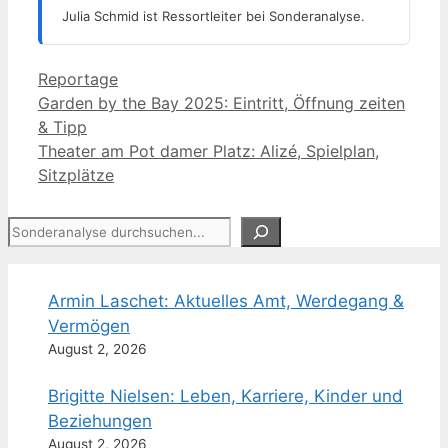
Julia Schmid ist Ressortleiter bei Sonderanalyse.
Kategorien
Reportage
Garden by the Bay 2025: Eintritt, Öffnung zeiten
& Tipp
Theater am Pot damer Platz: Alizé, Spielplan,
Sitzplätze
Suchen
Armin Laschet: Aktuelles Amt, Werdegang &
Vermögen
August 2, 2026
Brigitte Nielsen: Leben, Karriere, Kinder und
Beziehungen
August 2, 2026