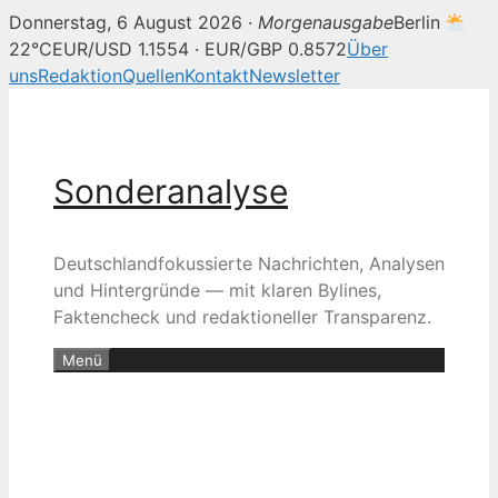
Donnerstag, 6 August 2026 ·
Morgenausgabe
Berlin
22°C
EUR/USD 1.1554 · EUR/GBP 0.8572
Über
uns
Redaktion
Quellen
Kontakt
Newsletter
Zum
Inhalt
springen
Sonderanalyse
Deutschlandfokussierte Nachrichten, Analysen
und Hintergründe — mit klaren Bylines,
Faktencheck und redaktioneller Transparenz.
Menü