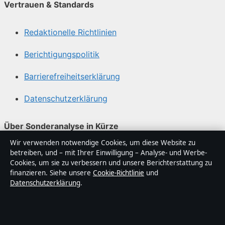
Vertrauen & Standards
Redaktionelle Richtlinien
Berichtigungspolitik
Barrierefreiheitserklärung
Datenschutzerklärung
Über Sonderanalyse in Kürze
Wir verwenden notwendige Cookies, um diese Website zu
Sonderanalyse ist ein unabhängiger digitaler
betreiben, und – mit Ihrer Einwilligung – Analyse- und Werbe-
Nachrichtenanbieter mit Fokus auf Politik, Wirtschaft,
Cookies, um sie zu verbessern und unsere Berichterstattung zu
Technik und Gesellschaft in Deutschland. Jeder Artikel
finanzieren. Siehe unsere
Cookie-Richtlinie
und
Datenschutzerklärung
.
trägt eine Byline, wird von einem Redakteur geprüft und
vor der Veröffentlichung faktengecheckt.
Die Inhalte dienen ausschließlich der allgemeinen