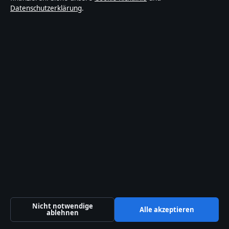
Datenschutzerklärung
.
Vertrauen & Standards
Redaktionelle Richtlinien
Berichtigungspolitik
Barrierefreiheitserklärung
Datenschutzerklärung
Über Sonderanalyse in Kürze
Sonderanalyse ist ein unabhängiger digitaler
Nachrichtenanbieter mit Fokus auf Politik, Wirtschaft,
Technik und Gesellschaft in Deutschland. Jeder Artikel
Nicht notwendige
Alle akzeptieren
trägt eine Byline, wird von einem Redakteur geprüft und
ablehnen
vor der Veröffentlichung faktengecheckt.