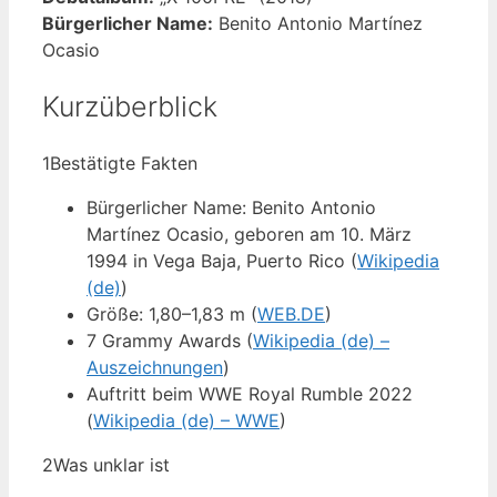
Bürgerlicher Name:
Benito Antonio Martínez
Ocasio
Kurzüberblick
1
Bestätigte Fakten
Bürgerlicher Name: Benito Antonio
Martínez Ocasio, geboren am 10. März
1994 in Vega Baja, Puerto Rico (
Wikipedia
(de)
)
Größe: 1,80–1,83 m (
WEB.DE
)
7 Grammy Awards (
Wikipedia (de) –
Auszeichnungen
)
Auftritt beim WWE Royal Rumble 2022
(
Wikipedia (de) – WWE
)
2
Was unklar ist