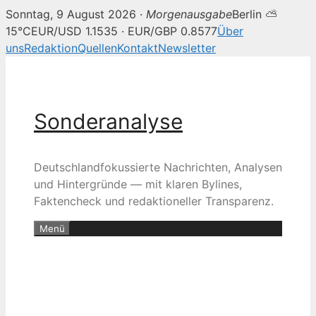
Sonntag, 9 August 2026 ·
Morgenausgabe
Berlin ⛅
15°C
EUR/USD 1.1535 · EUR/GBP 0.8577
Über
uns
Redaktion
Quellen
Kontakt
Newsletter
Zum
Inhalt
springen
Sonderanalyse
Deutschlandfokussierte Nachrichten, Analysen
und Hintergründe — mit klaren Bylines,
Faktencheck und redaktioneller Transparenz.
Menü