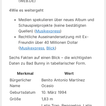
(WEB.DE)
4
Wie es weitergeht
Medien spekulieren über neues Album und
Schauspielprojekte (keine bestätigten
Quellen) (
Musikexpress
)
Rechtliche Auseinandersetzung mit Ex-
Freundin über 40 Millionen Dollar
(
Musikexpress
,
Blick
)
Sechs Fakten auf einen Blick – die wichtigsten
Daten zu Bad Bunny in tabellarischer Form.
Merkmal
Wert
Bürgerlicher
Benito Antonio Martínez
Name
Ocasio
Geburtsdatum
10. März 1994
Größe
1,83 m
Latin Trap, Reggaeton, Latin