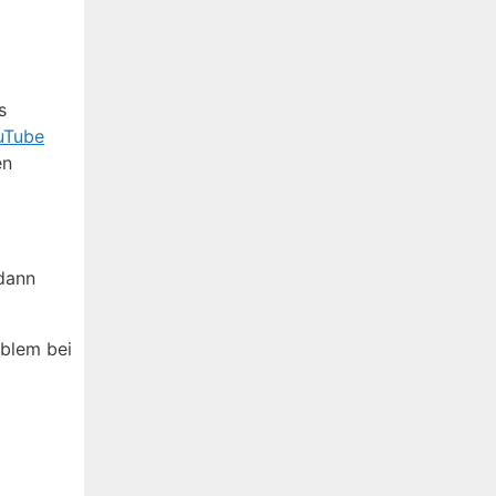
s
uTube
en
 dann
oblem bei