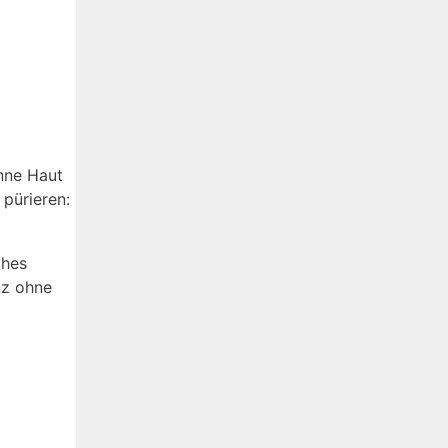
nne Haut
 pürieren:
ches
nz ohne