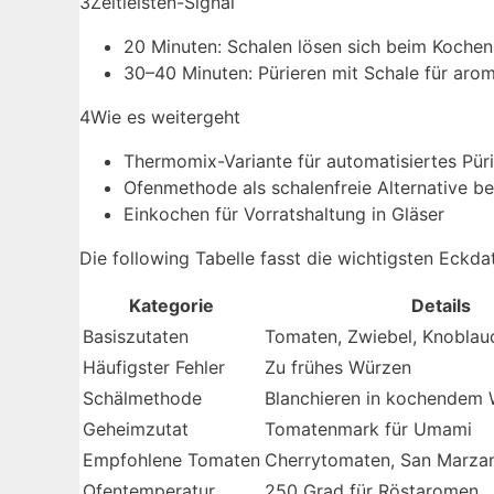
3
Zeitleisten-Signal
20 Minuten: Schalen lösen sich beim Kochen
30–40 Minuten: Pürieren mit Schale für aro
4
Wie es weitergeht
Thermomix-Variante für automatisiertes Pür
Ofenmethode als schalenfreie Alternative b
Einkochen für Vorratshaltung in Gläser
Die following Tabelle fasst die wichtigsten Eck
Kategorie
Details
Basiszutaten
Tomaten, Zwiebel, Knoblauc
Häufigster Fehler
Zu frühes Würzen
Schälmethode
Blanchieren in kochendem 
Geheimzutat
Tomatenmark für Umami
Empfohlene Tomaten
Cherrytomaten, San Marza
Ofentemperatur
250 Grad für Röstaromen