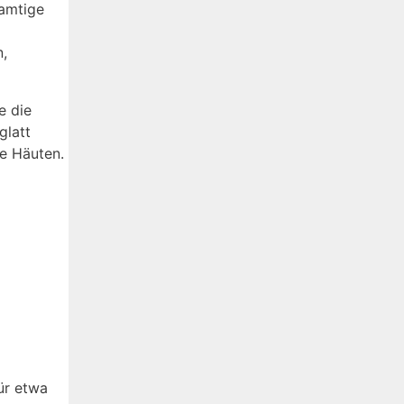
samtige
n,
e die
glatt
ge Häuten.
ür etwa