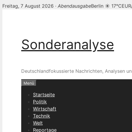
Freitag, 7 August 2026 ·
Abendausgabe
Berlin ☀ 17°C
EUR/
Zum
Inhalt
springen
Sonderanalyse
Deutschlandfokussierte Nachrichten, Analysen un
Menü
Startseite
Politik
Wirtschaft
Technik
Welt
Reportage