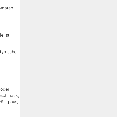
.
Tomaten –
e ist
 typischer
 oder
Geschmack,
öllig aus,