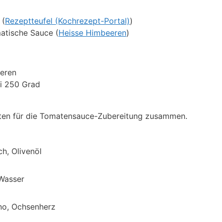
 (
Rezeptteufel (Kochrezept-Portal)
)
matische Sauce (
Heisse Himbeeren
)
ieren
ei 250 Grad
daten für die Tomatensauce-Zubereitung zusammen.
h, Olivenöl
Wasser
no, Ochsenherz